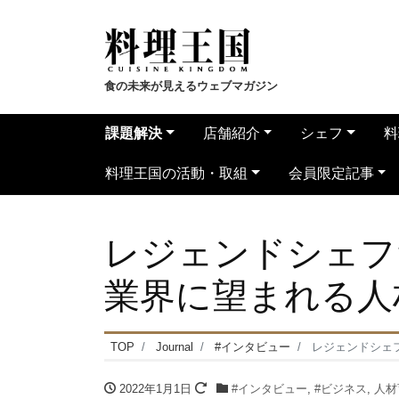
食の未来が見えるウェブマガジン
課題解決
店舗紹介
シェフ
料
料理王国の活動・取組
会員限定記事
レジェンドシェフ
業界に望まれる人
TOP
Journal
#インタビュー
レジェンドシェ
2022年1月1日
#インタビュー
,
#ビジネス
,
人材