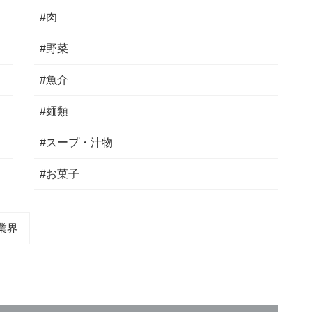
#肉
#野菜
#魚介
#麺類
#スープ・汁物
#お菓子
業界