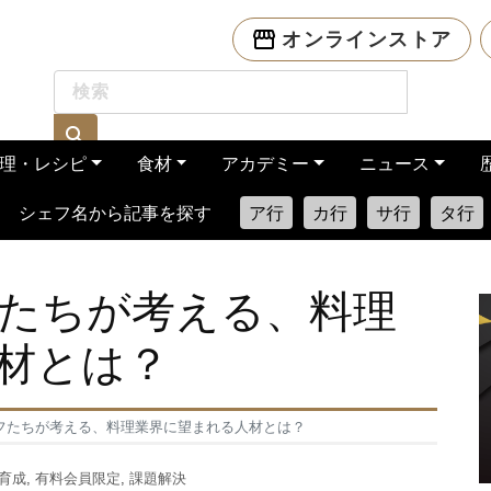
オンラインストア
理・レシピ
食材
アカデミー
ニュース
シェフ名から記事を探す
ア行
カ行
サ行
タ行
たちが考える、料理
材とは？
フたちが考える、料理業界に望まれる人材とは？
育成
,
有料会員限定
,
課題解決