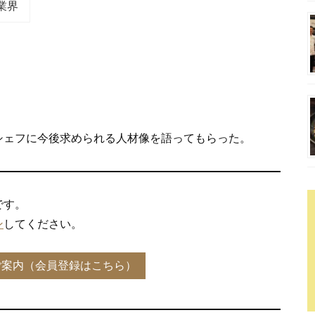
業界
シェフに今後求められる人材像を語ってもらった。
です。
ン
してください。