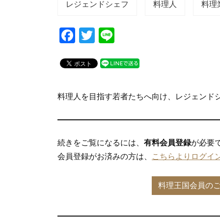
レジェンドシェフ
料理人
料理
F
T
Li
a
wi
n
c
tt
e
e
er
b
料理人を目指す若者たちへ向け、レジェンド
o
o
k
続きをご覧になるには、
有料会員登録
が必要
会員登録がお済みの方は、
こちらよりログイ