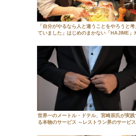
「自分がやるなら人と違うことをやろうと考
ていました」はじめのまかない「HAJIME」
田肇さん
世界一のメートル・ドテル、宮崎辰氏が実践
る本物のサービス ～レストラン界のサービ
上と人材育成～（後編）