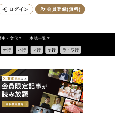
ログイン
会員登録(無料)
歴史・文化
本誌一覧
ナ行
ハ行
マ行
ヤ行
ラ・ワ行