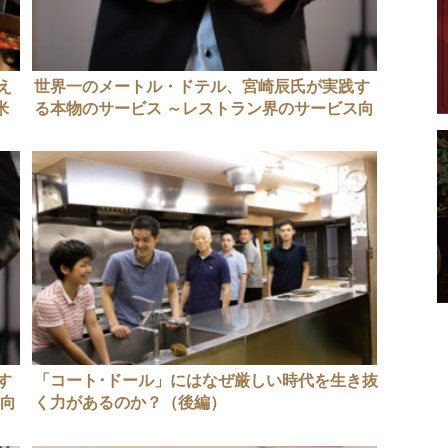
え
世界一のメートル・ドテル、宮崎辰氏が実践す
米
る本物のサービス ～レストラン界のサービス向
上と人材育成～（前編）
す
「コート･ドール」にはなぜ厳しい時代を生き抜
ス向
く力があるのか？（後編）