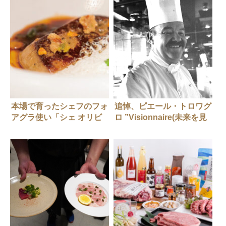
本場で育ったシェフのフォ
追悼、ピエール・トロワグ
アグラ使い「シェ オリビ
ロ ”Visionnaire(未来を見
エ」
る人)”シェフ・ピエールが
フランス料理と日本に残し
たもの。