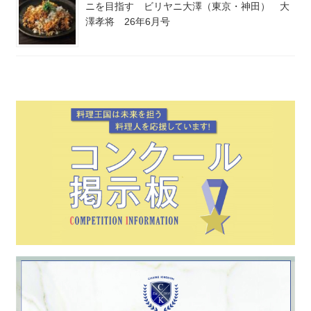
ニを目指す ビリヤニ大澤（東京・神田） 大
澤孝将 26年6月号