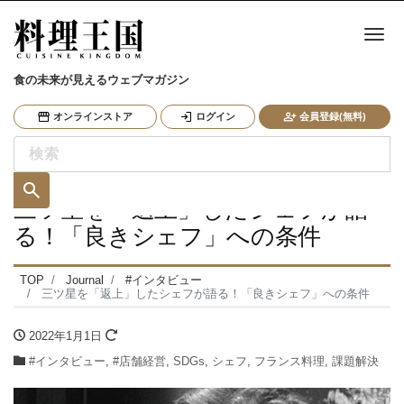
ナ
食の未来が見えるウェブマガジン
オンラインストア
ログイン
会員登録(無料)
三ツ星を「返上」したシェフが語
る！「良きシェフ」への条件
TOP
Journal
#インタビュー
三ツ星を「返上」したシェフが語る！「良きシェフ」への条件
2022年1月1日
#インタビュー
,
#店舗経営
,
SDGs
,
シェフ
,
フランス料理
,
課題解決