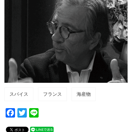
スパイス
フランス
海産物
F
T
Li
a
wi
n
c
tt
e