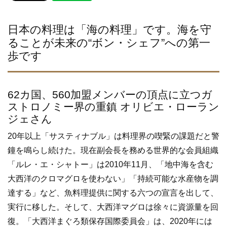
e
er
b
日本の料理は「海の料理」です。海を守
ることが未来の“ボン・シェフ”への第一
o
歩です
o
k
62カ国、560加盟メンバーの頂点に立つガ
ストロノミー界の重鎮 オリビエ・ローラン
ジェさん
20年以上「サスティナブル」は料理界の喫緊の課題だと警
鐘を鳴らし続けた。現在副会長を務める世界的な会員組織
「ルレ・エ・シャトー」は2010年11月、「地中海を含む
大西洋のクロマグロを使わない」「持続可能な水産物を調
達する」など、魚料理提供に関する六つの宣言を出して、
実行に移した。そして、大西洋マグロは徐々に資源量を回
復。「大西洋まぐろ類保存国際委員会」は、2020年には