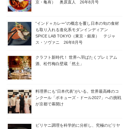
京・亀有） 奥原直人 26年8月号
“インド＝カレー”の概念を覆し日本の旬の食材
も取り入れる進化系モダンインディアン
SPICE LAB TOKYO（東京・銀座） テジャ
ス・ソヴァニ 26年8月号
クラフト新時代！ 世界へ羽ばたくプレミアム
酒、松竹梅白壁蔵「然土」
料理界にも“日本代表”がいる。世界最高峰のコ
ンクール「ボキューズ・ドール2027」への挑戦
が京都で幕開け
ビリヤニ調理を科学的に分析し、究極のビリヤ