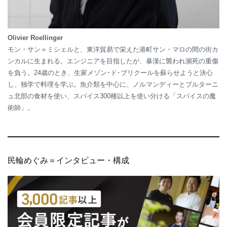
Olivier Roellinger
モン・サン＝ミシェルと、東洋貿易で栄えた港町サン・マロの間の街カ
ンカルに生まれる。エンジニアを目指したが、暴漢に襲われ瀕死の重傷
を負う。24歳のとき、生家メゾン･ド･ブリクールを蘇らせようと決心
し、独学で料理を学ぶ。魚介類を中心に、ノルマンディーとブルターニ
ュ北部の食材を使い、スパイス300種以上を使い分ける「スパイスの魔
術師」。
民輪めぐみ＝インタビュー・構成