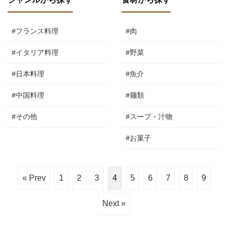
#フランス料理
#肉
#イタリア料理
#野菜
#日本料理
#魚介
#中国料理
#麺類
#その他
#スープ・汁物
#お菓子
« Prev
1
2
3
4
5
6
7
8
9
Next »