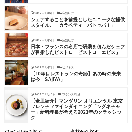
2022年1月6日
#店舗経営
シェアすることを前提としたユニークな提供
スタイル。「カラペティ バトゥバ！」
2022年1月5日
#店舗経営
日本・フランスの名店で研鑽を積んだシェフ
が目指したビストロ「ビストロ エビス」
2022年1月2日
#ビジネス
【10年目レストランの奇跡】あの時の未来
は今「SAjiYA」
2021年12月3日
フランス料理
【全皿紹介】マンダリン オリエンタル 東京
フレンチファインダイニング「シグネチャ
ー」新料理長が考える2021年のクラッシッ
ク
ジャンルから探す
食材から探す