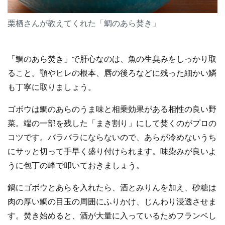
栗栖さんが教えてくれた「鯛のあら焚き」
「鯛のあら焚き」で肝心なのは、魚の生臭みをしっかり取
ること。顎やヒレの根本、唇の後ろなどに残った細かい鱗
も丁寧に取りましょう。
ゴボウは鯛のあらのうま味と相乗効果がある相性の良い野
菜。端の一部を残した「まき割り」にして焚くのがプロの
コツです。バラバラにならないので、あらが冷めないうち
にサッと切って手早く盛り付けられます。味染みが良いよ
うに包丁の峰で叩いておきましょう。
鍋にゴボウとあらを入れたら、酒とみりんを加え、砂糖は
肉の厚い鯛の目玉の周囲にふりかけ、じんわり浸透させま
す。焚き始めると、酒が大量に入っているためフランベし