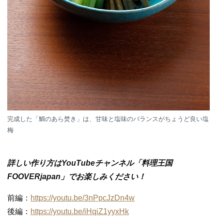
完成した「鯛のあら焚き」は、甘味と塩味のバランスがちょうど良い塩
梅
詳しい作り方はYouTubeチャンネル「料理王国
FOOVERjapan」でお楽しみください！
前編：
https://youtu.be/3nPpcJzDn4w
後編：
https://youtu.be/iHqiZ1yyxHk