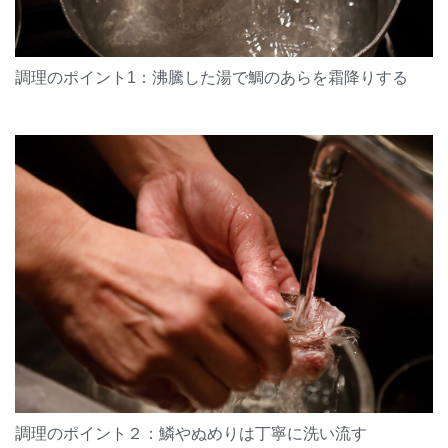
調理のポイント1：沸騰した湯で鯛のあらを霜降りする
調理のポイント２：鱗やぬめりは丁寧に洗い流す