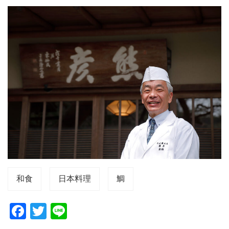
和食
日本料理
鯛
F
T
Li
a
wi
n