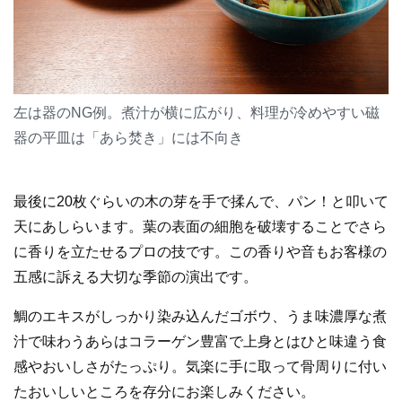
左は器のNG例。煮汁が横に広がり、料理が冷めやすい磁
器の平皿は「あら焚き」には不向き
最後に20枚ぐらいの木の芽を手で揉んで、パン！と叩いて
天にあしらいます。葉の表面の細胞を破壊することでさら
に香りを立たせるプロの技です。この香りや音もお客様の
五感に訴える大切な季節の演出です。
鯛のエキスがしっかり染み込んだゴボウ、うま味濃厚な煮
汁で味わうあらはコラーゲン豊富で上身とはひと味違う食
感やおいしさがたっぷり。気楽に手に取って骨周りに付い
たおいしいところを存分にお楽しみください。