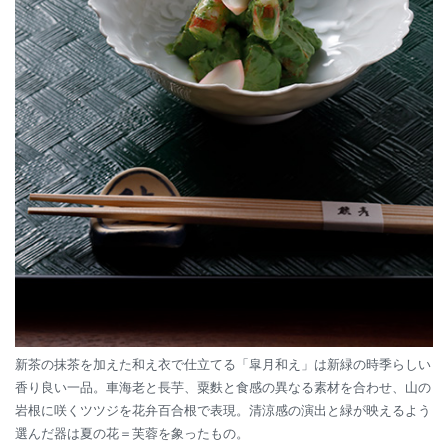
新茶の抹茶を加えた和え衣で仕立てる「皐月和え」は新緑の時季らしい
香り良い一品。車海老と長芋、粟麩と食感の異なる素材を合わせ、山の
岩根に咲くツツジを花弁百合根で表現。清涼感の演出と緑が映えるよう
選んだ器は夏の花＝芙蓉を象ったもの。