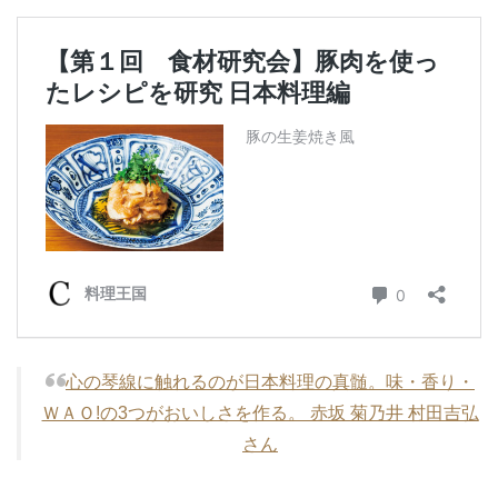
心の琴線に触れるのが日本料理の真髄。味・香り・
ＷＡＯ!の3つがおいしさを作る。 赤坂 菊乃井 村田吉弘
さん