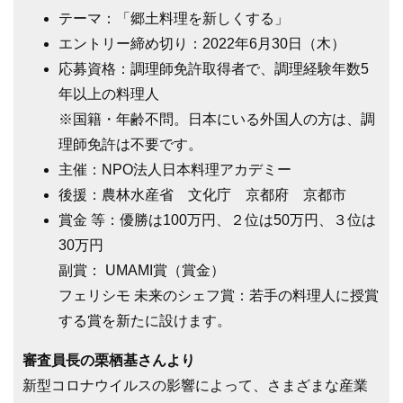
テーマ：「郷土料理を新しくする」
エントリー締め切り：2022年6月30日（木）
応募資格：調理師免許取得者で、調理経験年数5
年以上の料理人
※国籍・年齢不問。日本にいる外国人の方は、調
理師免許は不要です。
主催：NPO法人日本料理アカデミー
後援：農林水産省 文化庁 京都府 京都市
賞金 等：優勝は100万円、２位は50万円、３位は
30万円
副賞： UMAMI賞（賞金）
フェリシモ 未来のシェフ賞：若手の料理人に授賞
する賞を新たに設けます。
審査員長の栗栖基さんより
新型コロナウイルスの影響によって、さまざまな産業