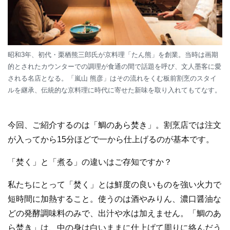
昭和3年、初代・栗栖熊三郎氏が京料理「たん熊」を創業。当時は画期
的とされたカウンターでの調理が食通の間で話題を呼び、文人墨客に愛
される名店となる。「嵐山 熊彦」はその流れをくむ板前割烹のスタイ
ルを継承、伝統的な京料理に時代に寄せた新味を取り入れてもてなす。
今回、ご紹介するのは「鯛のあら焚き」。割烹店では注文
が入ってから15分ほどで一から仕上げるのが基本です。
「焚く」と「煮る」の違いはご存知ですか？
私たちにとって「焚く」とは鮮度の良いものを強い火力で
短時間に加熱すること。使うのは酒やみりん、濃口醤油な
どの発酵調味料のみで、出汁や水は加えません。「鯛のあ
ら焚き」は、中の身は白いままに仕上げて周りに絡んだう