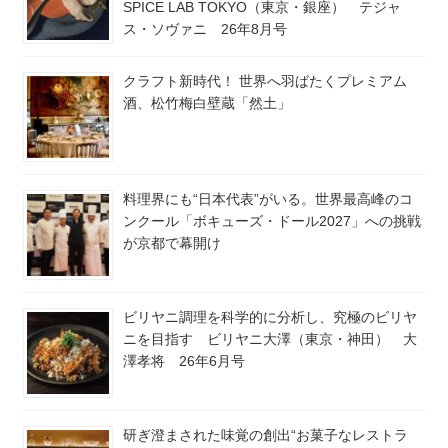
SPICE LAB TOKYO（東京・銀座） テジャ
ス・ソヴァニ 26年8月号
クラフト新時代！ 世界へ羽ばたくプレミアム
酒、松竹梅白壁蔵「然土」
料理界にも“日本代表”がいる。世界最高峰のコ
ンクール「ボキューズ・ドール2027」への挑戦
が京都で幕開け
ビリヤニ調理を科学的に分析し、究極のビリヤ
ニを目指す ビリヤニ大澤（東京・神田） 大
澤孝将 26年6月号
研ぎ澄まされた味覚の創出“お菓子なレストラ