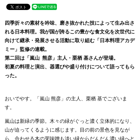
c
tt
e
e
er
四季折々の素材を吟味、磨き抜かれた技によって生み出さ
b
れる日本料理。我が国が誇るこの豊かな食文化を次世代に
o
向けて継承・発展させる活動に取り組む「日本料理アカデ
o
ミー」監修の連載。
k
第二回は「嵐山 熊彦」主人・栗栖 基さんが登場。
初夏の料理と演出、器選びや盛り付けについて語ってもら
った。
おいでやす。「嵐山 熊彦」の主人、栗栖 基でございま
す。
嵐山は新緑の季節。木々の緑がぐっと濃く立体的になり、
山が迫ってくるように感じます。目の前の景色を見なが
ら、合わせる木の芽味噌も淡い緑からだんだん濃い緑へと