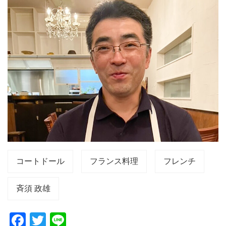
コートドール
フランス料理
フレンチ
斉須 政雄
F
T
Li