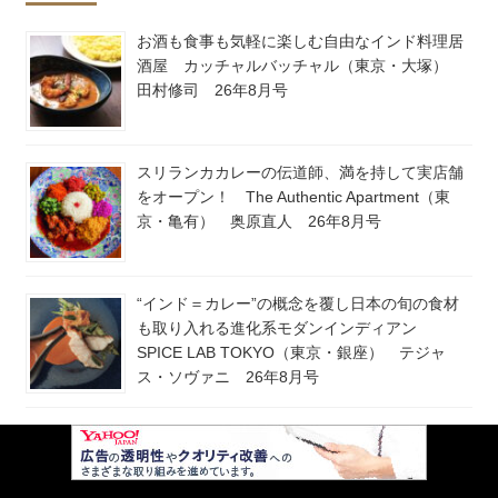
お酒も食事も気軽に楽しむ自由なインド料理居
酒屋 カッチャルバッチャル（東京・大塚）
田村修司 26年8月号
スリランカカレーの伝道師、満を持して実店舗
をオープン！ The Authentic Apartment（東
京・亀有） 奥原直人 26年8月号
“インド＝カレー”の概念を覆し日本の旬の食材
も取り入れる進化系モダンインディアン
SPICE LAB TOKYO（東京・銀座） テジャ
ス・ソヴァニ 26年8月号
クラフト新時代！ 世界へ羽ばたくプレミアム
酒、松竹梅白壁蔵「然土」