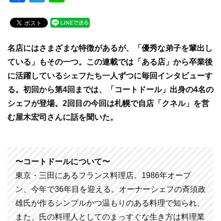
a
wi
n
c
tt
e
e
er
名店にはさまざまな特徴があるが、「優秀な弟子を輩出し
b
ている」もその一つ。この連載では「ある店」から卒業後
o
に活躍しているシェフたち一人ずつに毎回インタビューす
o
る。初回から第4回までは、「コートドール」出身の4名の
k
シェフが登場。2回目の今回は札幌で自店「クネル」を営
む屋木宏司さんに話を聞いた。
〜コートドールについて〜
東京・三田にあるフランス料理店。1986年オープ
ン、今年で36年目を迎える。オーナーシェフの斉須政
雄氏が作るシンプルかつ温もりのある料理で知られ、
また、氏の料理人としてのまっすぐな生き方は料理業