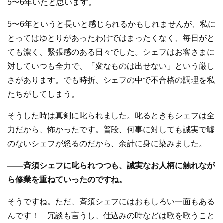
5〜6年いたと思います。
5〜6年というと長いと感じられるかもしれませんが、私に
とってはゆとりがあったわけではまったくなく、毎日がと
ても濃く、緊張感のある日々でした。シェフはお客さまに
対していつも全力で、「変なものは出せない」という厳し
さがあります。でも時折、シェフの中で不合格の調理を私
たちがしてしまう。
そうした時は真剣に叱られました。叱るときもシェフは全
力だから、怖かったです。普段、何事に対しても誠実で嘘
のないシェフが怒るのだから、余計に身に染みました。
—
—
斉須シェフに叱られつつも、誠実なお人柄に触れなが
ら修業を重ねていったのですね。
そうですね。ただ、斉須シェフにはおもしろい一面もある
んです！ 冗談も言うし、仕込みの時などは歌を歌うこと