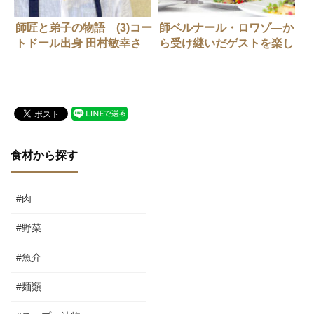
師匠と弟子の物語 (3)コー
師ベルナール・ロワゾ―か
トドール出身 田村敏幸さ
ら受け継いだゲストを楽し
ん（ラ ボンヌ ターシュ）
ませるということ
食材から探す
#肉
#野菜
#魚介
#麺類