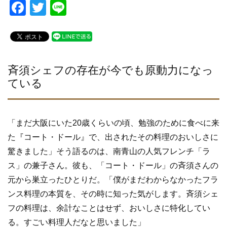
F
T
Li
a
wi
n
c
tt
e
e
er
b
斉須シェフの存在が今でも原動力になっ
ている
o
o
k
「まだ大阪にいた20歳くらいの頃、勉強のために食べに来
た『コート・ドール』で、出されたその料理のおいしさに
驚きました」そう語るのは、南青山の人気フレンチ「ラ
ス」の兼子さん。彼も、「コート・ドール」の斉須さんの
元から巣立ったひとりだ。「僕がまだわからなかったフラ
ンス料理の本質を、その時に知った気がします。斉須シェ
フの料理は、余計なことはせず、おいしさに特化してい
る。すごい料理人だなと思いました」