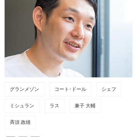
グランメゾン
コート･ドール
シェフ
ミシュラン
ラス
兼子 大輔
斉須 政雄