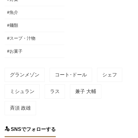
#魚介
#麺類
#スープ・汁物
#お菓子
グランメゾン
コート･ドール
シェフ
ミシュラン
ラス
兼子 大輔
斉須 政雄
SNSでフォローする