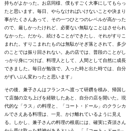
持ちがよかった。お店同様、僕もすごく大事にしてもらっ
たと思います。毎日、やらなければいけないことや決まり
事がたくさんあって、その一つひとつのレベルが高かった
ので、厳しかったけれど、必要ない無駄なことはさせられ
なかった。だから、続けることができたし、それがすりこ
まれた。すりこまれたものは無駄がそぎ落とされて、多少
のことでは振り回されない。あの店では、普段のことがし
っかり身につけば、料理人として、人間として自然に成長
できました。毎日が勉強で、入った時と出た時では、自分
がずいぶん変わったと思います」
その後、兼子さんはフランスへ渡って研鑽を積み、帰国し
て店舗の立ち上げを経験したあと、自分の店を開いた。現
代的な「ラス」の料理と、「コート・ドール」のクラシカ
ルでさえある料理は、一見、かけ離れているように見え
る。しかし、兼子さんの料理の根底には、確実に斉須さん
から受け取った精神があるという。「『コート・ドール』