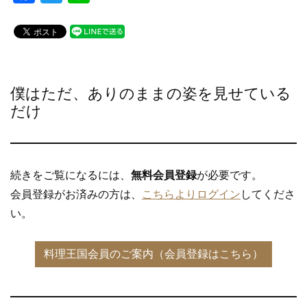
a
wi
n
c
tt
e
e
er
b
僕はただ、ありのままの姿を見せている
o
だけ
o
k
続きをご覧になるには、
無料会員登録
が必要です。
会員登録がお済みの方は、
こちらよりログイン
してくださ
い。