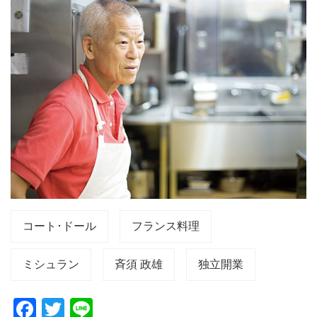
コート･ドール
フランス料理
ミシュラン
斉須 政雄
独立開業
F
T
Li