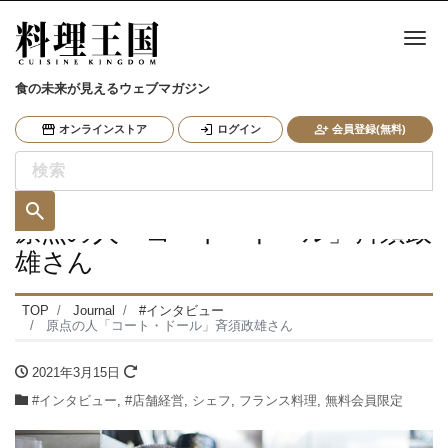
ナ
食の未来が見えるウェブマガジン
オンラインストア
ログイン
会員登録(無料)
原点の人「コート・ドール」斉須政
雄さん
TOP
Journal
#インタビュー
原点の人「コート・ドール」斉須政雄さん
2021年3月15日
#インタビュー
,
#店舗経営
,
シェフ
,
フランス料理
,
無料会員限定