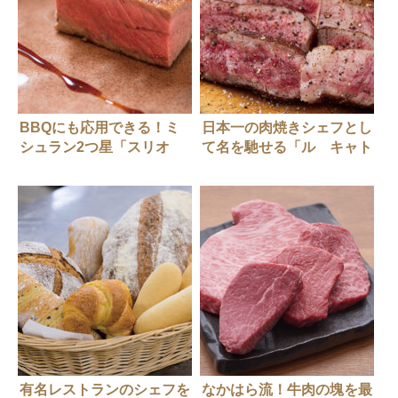
BBQにも応用できる！ミ
日本一の肉焼きシェフとし
シュラン2つ星「スリオ
て名を馳せる「ル キャト
ラ」流。炭の火入れ徹底解
ーズィエム」茂野 眞さ
剖
ん。肉の旨味を凝縮する方
法、【フライパン】の火入
れ全工程！
有名レストランのシェフを
なかはら流！牛肉の塊を最