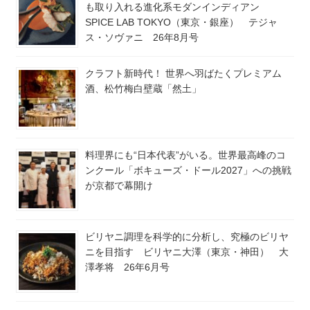
も取り入れる進化系モダンインディアン
SPICE LAB TOKYO（東京・銀座） テジャ
ス・ソヴァニ 26年8月号
クラフト新時代！ 世界へ羽ばたくプレミアム
酒、松竹梅白壁蔵「然土」
料理界にも“日本代表”がいる。世界最高峰のコ
ンクール「ボキューズ・ドール2027」への挑戦
が京都で幕開け
ビリヤニ調理を科学的に分析し、究極のビリヤ
ニを目指す ビリヤニ大澤（東京・神田） 大
澤孝将 26年6月号