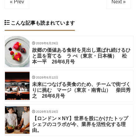
« Prev
Next »
こんな記事も読まれています
2026年6月29日
故郷の価値ある食材を見出し選ばれ続けるひ
と皿を育てる ラ ぺ（東京・日本橋） 松
本一平 26年6月号
2026年6月12日
未来につなげる美食のため、チームで街づく
りに挑む マージ（東京・南青山） 柴田秀
之 26年6月号
2026年3月19日
【ロンドン × NY】世界を股にかけたトップ
シェフのコラボが今、業界を活性化する理
由。