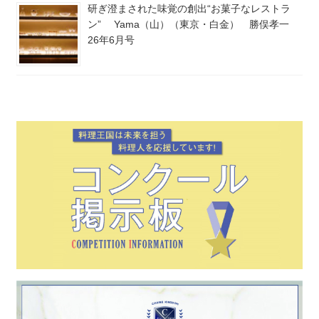
研ぎ澄まされた味覚の創出“お菓子なレストラ
ン” Yama（山）（東京・白金） 勝俣孝一
26年6月号