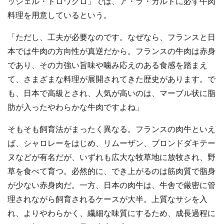
ッシェル・トロワグロ」では、ア・ラ・カルトに必ず牛肉
料理を用意しているという。
「ただし、工夫が必要なのです。なぜなら、フランスと日
本では牛肉の方向性が真逆だから。フランスの牛肉は赤身
であり、その力強い旨味や噛み応えのある食感を踏まえ
て、さまざまな料理が展開されてきた歴史があります。で
も、日本で高級とされ、人気が高いのは、マーブル状に脂
肪が入ったやわらかな牛肉ですよね」
そもそも飼育法がまったく異なる。フランスの肉牛といえ
ば、シャロレーをはじめ、リムーザン、ブロンドダキテー
ヌなどが有名だが、いずれも広大な牧草地に放牧され、野
草を食べて育つ。必然的に、でき上がるのは筋肉質で脂身
が少ない赤身肉だ。一方、日本の肉牛は、牛舎で厳密に管
理されながら飼育されるケースが大半。上質なサシを入
れ、よりやわらかく、繊細な味質にするため、成長過程に