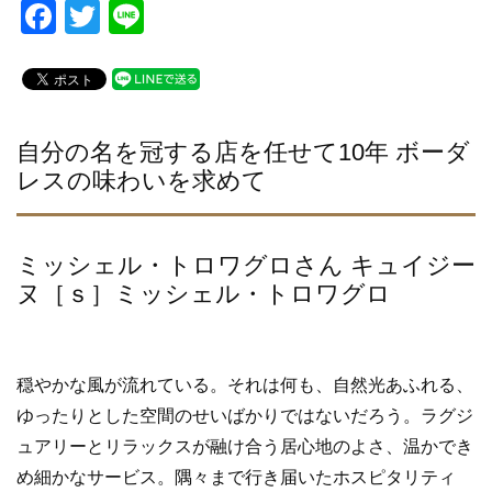
F
T
Li
a
wi
n
c
tt
e
e
er
b
自分の名を冠する店を任せて10年 ボーダ
レスの味わいを求めて
o
o
k
ミッシェル・トロワグロさん キュイジー
ヌ［ｓ］ミッシェル・トロワグロ
穏やかな風が流れている。それは何も、自然光あふれる、
ゆったりとした空間のせいばかりではないだろう。ラグジ
ュアリーとリラックスが融け合う居心地のよさ、温かでき
め細かなサービス。隅々まで行き届いたホスピタリティ