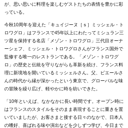
が、思い思いに料理を楽しむゲストたちの表情を豊かに彩
っている。
今秋10周年を迎えた「キュイジーヌ［ｓ］ミッシェル・ト
ロワグロ」はフランスで45年以上にわたってミシュラン三
ツ星を保持する名店「メゾン・トロワグロ」三代目オーナ
ーシェフ、ミッシェル・トロワグロさんがフランス国外で
監修する唯一のレストランである。「メゾン・トロワグ
ロ」の歴史と伝統を守りながらも革新を続け、フランス料
理に新境地を開いているミッシェルさん。父、ピエールさ
んの時代から縁が深かったという東京で、グローバルな味
の冒険を繰り広げ、軽やかに時を紡いできた。
「10年といえば、なかなかに長い時間です。オープン時に
はフランスのスタイルをそのまま表現することに重きを置
いていましたが、お客さまと接する日々のなかで、日本人
の嗜好、喜ばれる味や演出などを少しずつ学び、今日まで