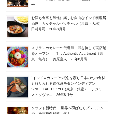
号
お酒も食事も気軽に楽しむ自由なインド料理居
酒屋 カッチャルバッチャル（東京・大塚）
田村修司 26年8月号
スリランカカレーの伝道師、満を持して実店舗
をオープン！ The Authentic Apartment（東
京・亀有） 奥原直人 26年8月号
“インド＝カレー”の概念を覆し日本の旬の食材
も取り入れる進化系モダンインディアン
SPICE LAB TOKYO（東京・銀座） テジャ
ス・ソヴァニ 26年8月号
クラフト新時代！ 世界へ羽ばたくプレミアム
酒、松竹梅白壁蔵「然土」