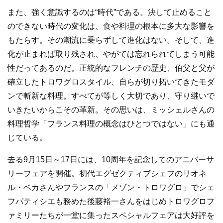
また、強く意識するのは“時代”である。決して止めること
のできない時代の変化は、食や料理の根本に多大な影響を
もたらす。その潮流に乗らずして進化はない。そして、進
化が止まれば取り残され、やがては忘れられてしまう可能
性だってあるのだ。正統的なフレンチの歴史、伯父と父が
確立したトロワグロスタイル、自らが切り拓いてきたモダ
ンで斬新な料理。すべてが等しく大切であり、守り継いで
いきたいからこその革新。その思いは、ミッシェルさんの
料理哲学「フランス料理の概念はひとつではない」にも通
じている。
去る9月15日～17日には、10周年を記念してのアニバーサ
リーフェアを開催。初代エグゼクティブシェフのリオネ
ル・ベカさんやフランスの「メゾン・トロワグロ」でシェ
フパティシエも務めた後藤裕一さんをはじめトロワグロフ
ァミリーたちが一堂に集ったスペシャルフェアは大好評を