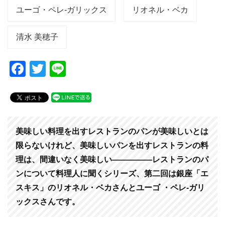
ユーゴ・ペレ-ガリックス
リオネル・ベカ
清水 美穂子
F
T
Li
a
wi
n
c
tt
e
e
er
b
美味しい料理を出すレストランのパンが美味しいとは
o
限らないけれど、美味しいパンを出すレストランの料
理は、間違いなく美味しい—————レストランのパ
o
ンについて料理人に聞くシリーズ、第二回は銀座「エ
k
スキス」のリオネル・ベカさんとユーゴ ・ペレ-ガリ
ックスさんです。