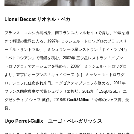
Lionel Beccat
リオネル・ベカ
フランス、コルシカ島出身。南フランスのマルセイユで育ち、20歳を過
ぎて料理の世界に入る。1997年 ミッシェル・トロワグロのブラッスリ
ー「ル・サントラル」、ミシュラン一ツ星レストラン「ギィ・ラソゼ」
「ペトロシアン」で研鑽を積む。2002年 三ツ星レストラン「メゾン・
トロワグロ」でスーシェフを務める。2006年 ミッシェル・トロワグロ
より、東京にオープンの「キュイジーヌ［s］ ミッシェル・トロワグ
ロ」シェフに任命され来日。エグゼクティブシェフを務める。2011年
フランス国家農事功労賞シュヴァリエ授勲。2012年「ESqUISSE」 エ
グゼクティブ シェフ 就任。2018年 Gault&Millau 「今年のシェフ賞」受
賞。
Ugo Perret-Gallix ユーゴ・ペレ-ガリックス