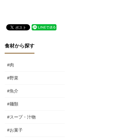
（ESqUISSE）リオネル・
ージ
ベカさんとユーゴ・ペレ-
ガリックスさん（後編）
食材から探す
#肉
#野菜
#魚介
#麺類
#スープ・汁物
#お菓子