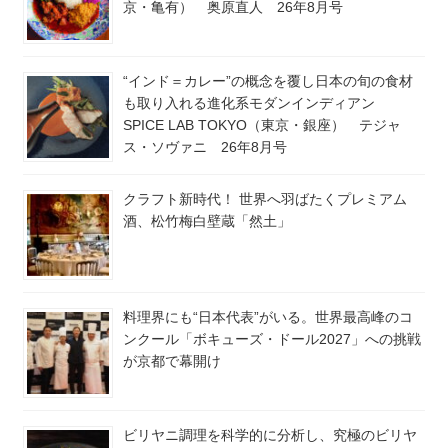
京・亀有） 奥原直人 26年8月号
“インド＝カレー”の概念を覆し日本の旬の食材
も取り入れる進化系モダンインディアン
SPICE LAB TOKYO（東京・銀座） テジャ
ス・ソヴァニ 26年8月号
クラフト新時代！ 世界へ羽ばたくプレミアム
酒、松竹梅白壁蔵「然土」
料理界にも“日本代表”がいる。世界最高峰のコ
ンクール「ボキューズ・ドール2027」への挑戦
が京都で幕開け
ビリヤニ調理を科学的に分析し、究極のビリヤ