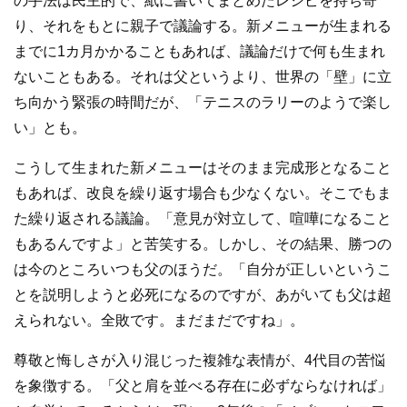
の手法は民主的で、紙に書いてまとめたレシピを持ち寄
り、それをもとに親子で議論する。新メニューが生まれる
までに1カ月かかることもあれば、議論だけで何も生まれ
ないこともある。それは父というより、世界の「壁」に立
ち向かう緊張の時間だが、「テニスのラリーのようで楽し
い」とも。
こうして生まれた新メニューはそのまま完成形となること
もあれば、改良を繰り返す場合も少なくない。そこでもま
た繰り返される議論。「意見が対立して、喧嘩になること
もあるんですよ」と苦笑する。しかし、その結果、勝つの
は今のところいつも父のほうだ。「自分が正しいというこ
とを説明しようと必死になるのですが、あがいても父は超
えられない。全敗です。まだまだですね」。
尊敬と悔しさが入り混じった複雑な表情が、4代目の苦悩
を象徴する。「父と肩を並べる存在に必ずならなければ」