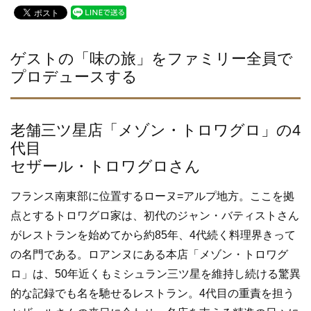
c
tt
e
e
er
b
ゲストの「味の旅」をファミリー全員で
プロデュースする
o
o
k
老舗三ツ星店「メゾン・トロワグロ」の4
代目
セザール・トロワグロさん
フランス南東部に位置するローヌ=アルプ地方。ここを拠
点とするトロワグロ家は、初代のジャン・バティストさん
がレストランを始めてから約85年、4代続く料理界きって
の名門である。ロアンヌにある本店「メゾン・トロワグ
ロ」は、50年近くもミシュラン三ツ星を維持し続ける驚異
的な記録でも名を馳せるレストラン。4代目の重責を担う