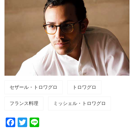
セザール・トロワグロ
トロワグロ
フランス料理
ミッシェル・トロワグロ
F
T
Li
a
wi
n