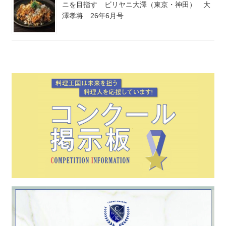
ニを目指す ビリヤニ大澤（東京・神田） 大
澤孝将 26年6月号