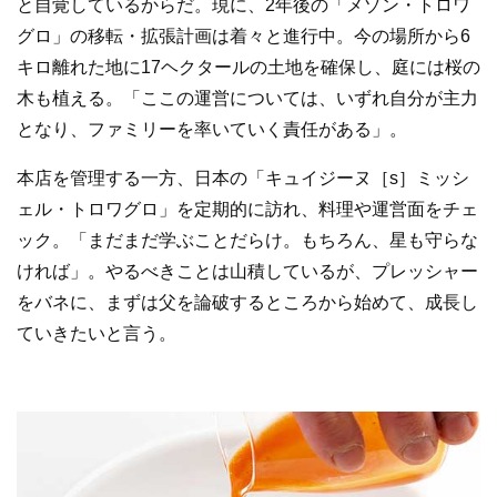
と自覚しているからだ。現に、2年後の「メゾン・トロワ
グロ」の移転・拡張計画は着々と進行中。今の場所から6
キロ離れた地に17ヘクタールの土地を確保し、庭には桜の
木も植える。「ここの運営については、いずれ自分が主力
となり、ファミリーを率いていく責任がある」。
本店を管理する一方、日本の「キュイジーヌ［s］ミッシ
ェル・トロワグロ」を定期的に訪れ、料理や運営面をチェ
ック。「まだまだ学ぶことだらけ。もちろん、星も守らな
ければ」。やるべきことは山積しているが、プレッシャー
をバネに、まずは父を論破するところから始めて、成長し
ていきたいと言う。