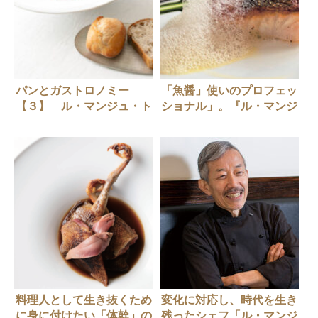
パンとガストロノミー
「魚醤」使いのプロフェッ
【３】 ル・マンジュ・ト
ショナル」。『ル・マンジ
ゥー（Le Mange-Tout）谷
ュ・トゥー』谷昇さん
昇さん
料理人として生き抜くため
変化に対応し、時代を生き
に身に付けたい「体幹」の
残ったシェフ「ル・マンジ