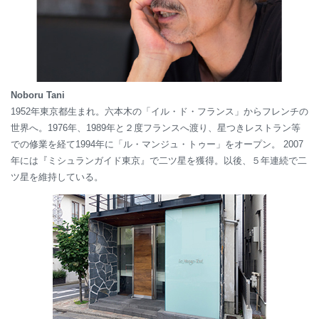
Noboru Tani
1952年東京都生まれ。六本木の「イル・ド・フランス」からフレンチの
世界へ。1976年、1989年と２度フランスへ渡り、星つきレストラン等
での修業を経て1994年に「ル・マンジュ・トゥー」をオープン。 2007
年には『ミシュランガイド東京』で二ツ星を獲得。以後、５年連続で二
ツ星を維持している。