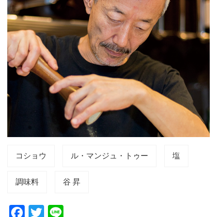
コショウ
ル・マンジュ・トゥー
塩
調味料
谷 昇
F
T
Li