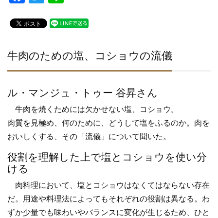
a
wi
n
c
tt
e
e
er
b
牛肉のための塩、コショウの流儀
o
o
ル・マンジュ・トゥー 谷昇さん
k
牛肉を焼くためには欠かせない塩、コショウ。
肉質を見極め、何のために、どうして塩をふるのか。肉を
おいしくする、その「流儀」について聞いた。
役割を理解した上で塩とコショウを使い分
ける
肉料理において、塩とコショウはなくてはならない存在
だ。用途や料理法によってもそれぞれの役割は異なる。わ
ずか少量でも味わいやバランスに変化が生じるため、ひと