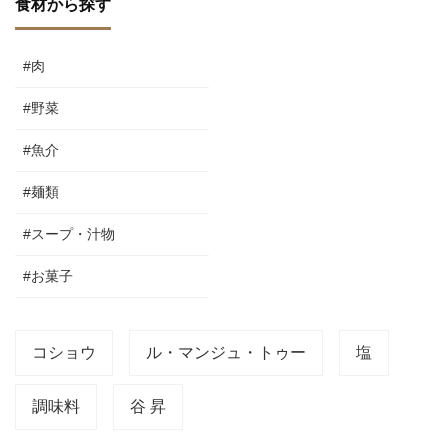
食材から探す
#肉
#野菜
#魚介
#麺類
#スープ・汁物
#お菓子
コショウ
ル・マンジュ・トゥー
塩
調味料
谷 昇