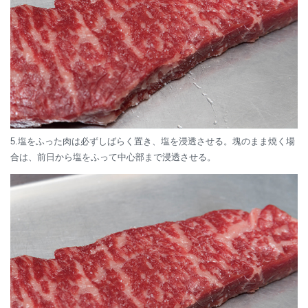
5.塩をふった肉は必ずしばらく置き、塩を浸透させる。塊のまま焼く場
合は、前日から塩をふって中心部まで浸透させる。