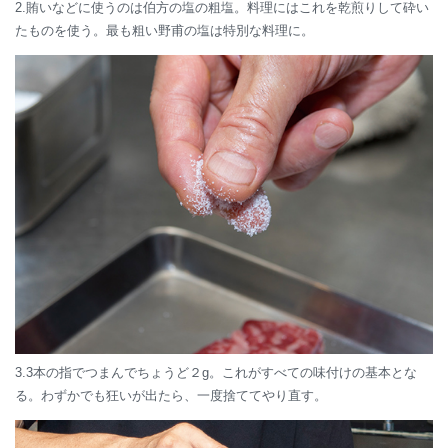
2.賄いなどに使うのは伯方の塩の粗塩。料理にはこれを乾煎りして砕い
たものを使う。最も粗い野甫の塩は特別な料理に。
3.3本の指でつまんでちょうど２g。これがすべての味付けの基本とな
る。わずかでも狂いが出たら、一度捨ててやり直す。