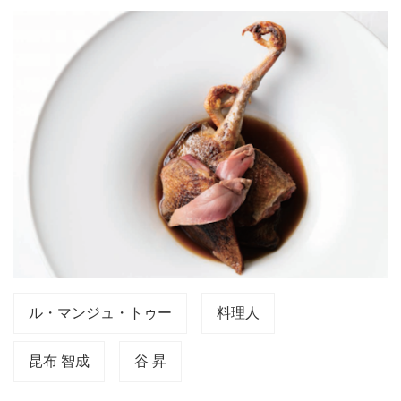
ル・マンジュ・トゥー
料理人
昆布 智成
谷 昇