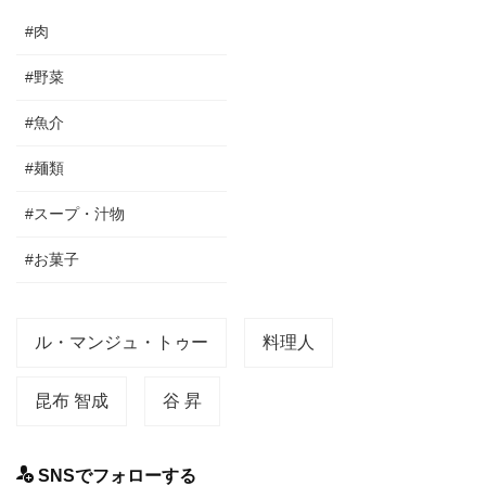
#肉
#野菜
#魚介
#麺類
#スープ・汁物
#お菓子
ル・マンジュ・トゥー
料理人
昆布 智成
谷 昇
SNSでフォローする