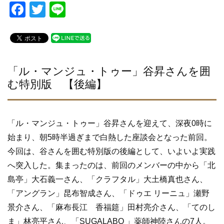
F
T
Li
a
wi
n
c
tt
e
e
er
b
「ル・マンジュ・トゥー」谷昇さんを囲
む特別版 【後編】
o
o
k
「ル・マンジュ・トゥー」谷昇さんを迎えて、深夜0時に
始まり、朝5時半過ぎまで白熱した座談会となった前回。
今回は、谷さんを囲む特別版の後編として、いよいよ実践
へ突入した。集まったのは、前回のメンバーの中から「北
島亭」大石義一さん、「クラフタル」大土橋真也さん、
「アングラン」昆布智成さん、「ドゥエ リーニュ」瀬野
景介さん、「麻布長江 香福筵」田村亮介さん、「てのし
ま」林亮平さん、「SUGALABO 」薬師神陸さんの7人。