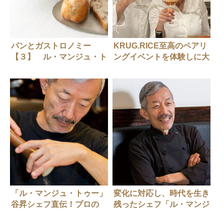
パンとガストロノミー
KRUG.RICE至高のペアリ
【３】 ル・マンジュ・ト
ングイベントを体験しに大
ゥー（Le Mange-Tout）谷
阪へ！！
昇さん
「ル・マンジュ・トゥー」
変化に対応し、時代を生き
谷昇シェフ直伝！プロの
残ったシェフ「ル・マンジ
塩・コショウのふりかた
ュ・トゥー」谷昇さん