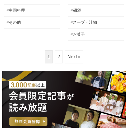
#中国料理
#麺類
#その他
#スープ・汁物
#お菓子
1
2
Next »