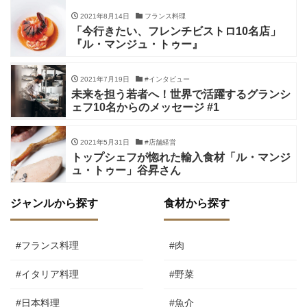
2021年8月14日
フランス料理
「今行きたい、フレンチビストロ10名店」
『ル・マンジュ・トゥー』
2021年7月19日
#インタビュー
未来を担う若者へ！世界で活躍するグランシ
ェフ10名からのメッセージ #1
2021年5月31日
#店舗経営
トップシェフが惚れた輸入食材「ル・マンジ
ュ・トゥー」谷昇さん
ジャンルから探す
食材から探す
#フランス料理
#肉
#イタリア料理
#野菜
#日本料理
#魚介