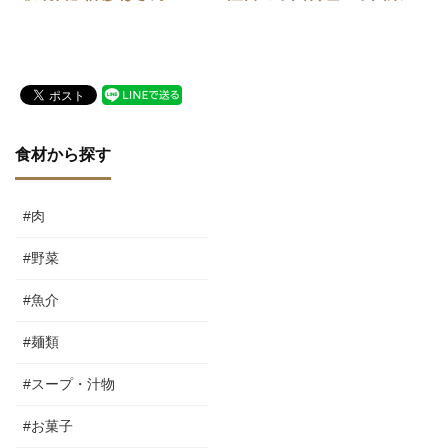
火ノ鳥」
食材から探す
#肉
#野菜
#魚介
#麺類
#スープ・汁物
#お菓子