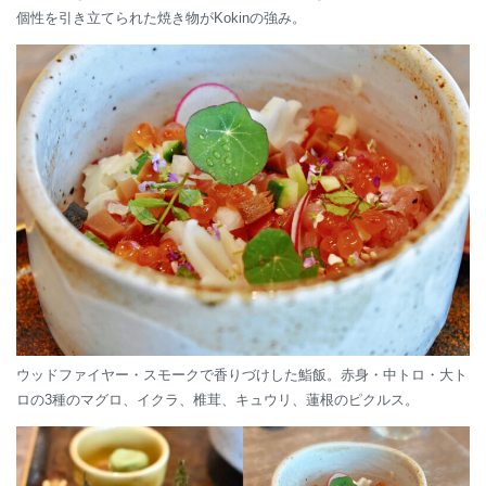
個性を引き立てられた焼き物がKokinの強み。
ウッドファイヤー・スモークで香りづけした鮨飯。赤身・中トロ・大ト
ロの3種のマグロ、イクラ、椎茸、キュウリ、蓮根のピクルス。