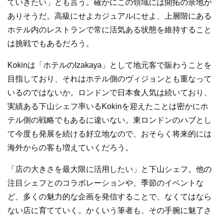
ていきたい」とも言う。確かにこの領域には開拓の余地が
ありそうだ。高級にせよカジュアルにせよ、上層階にある
ホテル内のレストランで常に活気ある状態を維持すること
は挑戦でもあるだろう。
Kokinは「ホテルのIzakaya」として地元客で賑わうことを
目指しており、それはホテル側のヴィジョンとも重なって
いるのではないか。ロンドンで日本食人気は続いており、
実績ある下山シェフ率いるKokinを迎えたことは密かにホ
テル側の戦略でもあるに違いない。東ロンドンのハブとし
て今度も発展を続ける好立地なので、おそらく将来的には
海外からの客も増えていくだろう。
「店の大きさを最大限に活用したい」と下山シェフ。他の
注目シェフとのコラボレーションや、季節のイベントな
ど、多くの魅力的な企画を発信することで、なくてはなら
ない店に育てていく。かくいう筆者も、その手腕に魅了さ