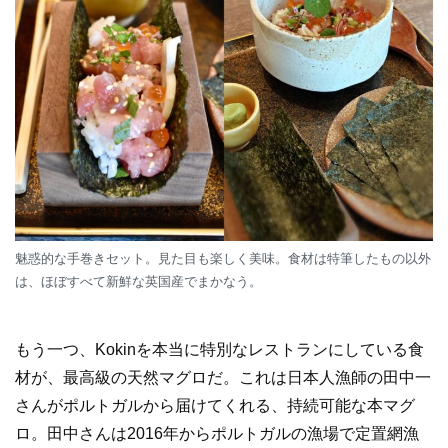
魅惑的な手巻きセット。見た目も楽しく美味。食材は特筆したもの以外
は、ほぼすべて新鮮な英国産でまかなう。
もう一つ、Kokinを本当に特別なレストランにしている食
材が、最高級の天然マグロだ。これは日本人漁師の田中一
さんがポルトガルから届けてくれる、持続可能な本マグ
ロ。田中さんは2016年からポルトガルの漁場で定置網漁