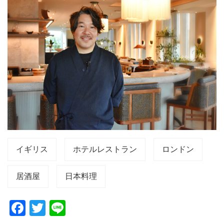
イギリス
ホテルレストラン
ロンドン
居酒屋
日本料理
F
T
Li
a
wi
n