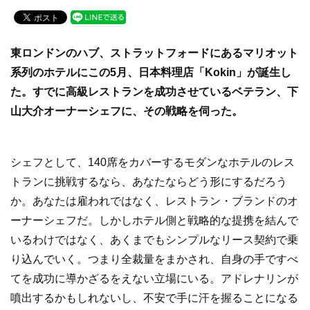
c
tt
e
e
er
東ロンドンのハブ、ストラットフォードにあるマリオット
b
系列のホテルにこの5月、日本料理店「Kokin」が誕生し
o
た。すでに高級レストランを成功させているベテラン、下
o
山大介オーナーシェフに、その戦略を伺った。
k
シェフとして、140席をカバーするモダンなホテルのレス
トランに挑戦するなら、あなたならどう形にするだろう
か。あなたは雇われではなく、レストラン・ブランドのオ
ーナーシェフだ。しかしホテル側と戦略的な提携を結んで
いるわけではなく、あくまでもシンプルなリース契約で乗
り込んでいく。つまり全裁量をまかされ、自身の手ですべ
てを成功に導かざるをえない立場にいる。アドレナリンが
噴出するかもしれないし、不安で手に汗を握ることになる