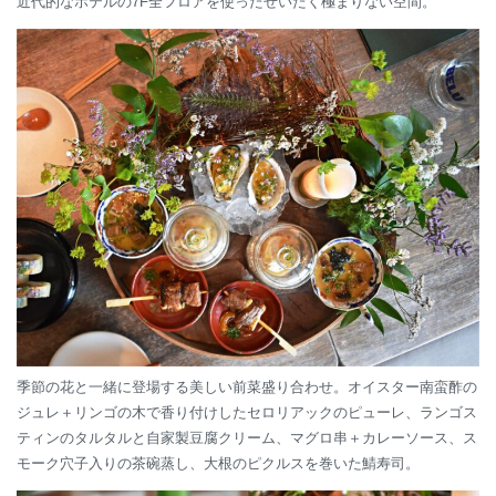
近代的なホテルの7F全フロアを使ったぜいたく極まりない空間。
季節の花と一緒に登場する美しい前菜盛り合わせ。オイスター南蛮酢の
ジュレ＋リンゴの木で香り付けしたセロリアックのピューレ、ランゴス
ティンのタルタルと自家製豆腐クリーム、マグロ串＋カレーソース、ス
モーク穴子入りの茶碗蒸し、大根のピクルスを巻いた鯖寿司。