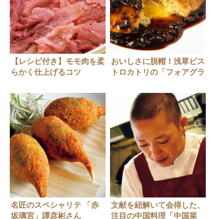
【レシピ付き】モモ肉を柔
おいしさに脱帽！浅草ビス
らかく仕上げるコツ
トロカトリの「フォアグラ
入りオムレツ」のつくりか
た
名匠のスペシャリテ 「赤
文献を紐解いて会得した、
坂璃宮」譚彦彬さん
注目の中国料理「中国菜