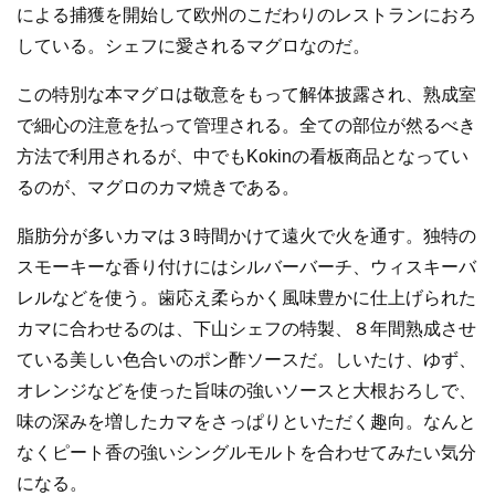
による捕獲を開始して欧州のこだわりのレストランにおろ
している。シェフに愛されるマグロなのだ。
この特別な本マグロは敬意をもって解体披露され、熟成室
で細心の注意を払って管理される。全ての部位が然るべき
方法で利用されるが、中でもKokinの看板商品となってい
るのが、マグロのカマ焼きである。
脂肪分が多いカマは３時間かけて遠火で火を通す。独特の
スモーキーな香り付けにはシルバーバーチ、ウィスキーバ
レルなどを使う。歯応え柔らかく風味豊かに仕上げられた
カマに合わせるのは、下山シェフの特製、８年間熟成させ
ている美しい色合いのポン酢ソースだ。しいたけ、ゆず、
オレンジなどを使った旨味の強いソースと大根おろしで、
味の深みを増したカマをさっぱりといただく趣向。なんと
なくピート香の強いシングルモルトを合わせてみたい気分
になる。