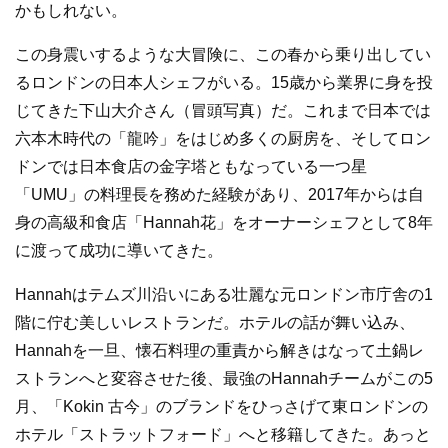
かもしれない。
この身震いするような大冒険に、この春から乗り出してい
るロンドンの日本人シェフがいる。15歳から業界に身を投
じてきた下山大介さん（冒頭写真）だ。これまで日本では
六本木時代の「龍吟」をはじめ多くの厨房を、そしてロン
ドンでは日本食店の金字塔ともなっている一つ星
「UMU」の料理長を務めた経験があり、2017年からは自
身の高級和食店「Hannah花」をオーナーシェフとして8年
に渡って成功に導いてきた。
Hannahはテムズ川沿いにある壮麗な元ロンドン市庁舎の1
階に佇む美しいレストランだ。ホテルの話が舞い込み、
Hannahを一旦、懐石料理の重責から解きはなって土鍋レ
ストランへと変容させた後、最強のHannahチームがこの5
月、「Kokin 古今」のブランドをひっさげて東ロンドンの
ホテル「ストラットフォード」へと移籍してきた。あっと