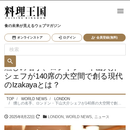
ナ
食の未来が見えるウェブマガジン
オンラインストア
ログイン
会員登録(無料)
燻しの名手、ロンドン・下山大介
シェフが140席の大空間で創る現代
のIzakayaとは？
TOP
WORLD NEWS
LONDON
燻しの名手、ロンドン・下山大介シェフが140席の大空間で創る現代のIzakayaとは？
2025年8月22日
LONDON
,
WORLD NEWS
,
ニュース