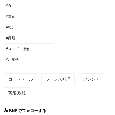
#肉
#野菜
#魚介
#麺類
#スープ・汁物
#お菓子
コートドール
フランス料理
フレンチ
斉須 政雄
SNSでフォローする