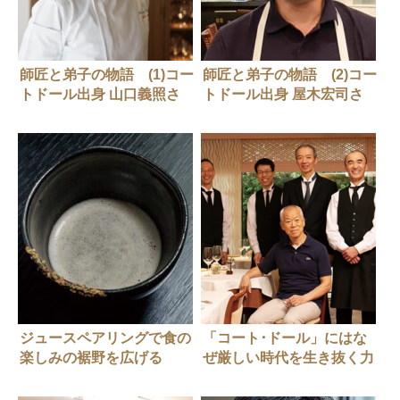
師匠と弟子の物語 (1)コー
師匠と弟子の物語 (2)コー
トドール出身 山口義照さ
トドール出身 屋木宏司さ
ん（レストラン パトゥ）
ん（クネル）
ジュースペアリングで食の
「コート･ドール」にはな
楽しみの裾野を広げる
ぜ厳しい時代を生き抜く力
「ラ・ボンヌ・ターブル」
があるのか？（前編）