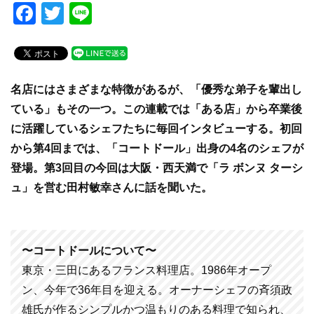
F
T
Li
a
wi
n
c
tt
e
e
er
名店にはさまざまな特徴があるが、「優秀な弟子を輩出し
b
ている」もその一つ。この連載では「ある店」から卒業後
o
に活躍しているシェフたちに毎回インタビューする。初回
o
から第4回までは、「コートドール」出身の4名のシェフが
k
登場。第3回目の今回は大阪・西天満で「ラ ボンヌ ターシ
ュ」を営む田村敏幸さんに話を聞いた。
〜コートドールについて〜
東京・三田にあるフランス料理店。1986年オープ
ン、今年で36年目を迎える。オーナーシェフの斉須政
雄氏が作るシンプルかつ温もりのある料理で知られ、