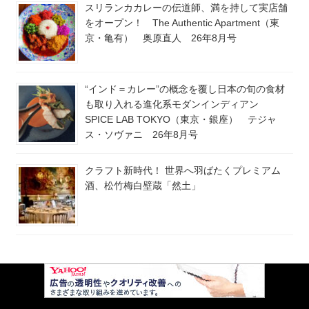
スリランカカレーの伝道師、満を持して実店舗
をオープン！ The Authentic Apartment（東
京・亀有） 奥原直人 26年8月号
“インド＝カレー”の概念を覆し日本の旬の食材
も取り入れる進化系モダンインディアン
SPICE LAB TOKYO（東京・銀座） テジャ
ス・ソヴァニ 26年8月号
クラフト新時代！ 世界へ羽ばたくプレミアム
酒、松竹梅白壁蔵「然土」