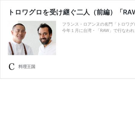
トロワグロを受け継ぐ二人（前編）「RA
フランス・ロアンヌの名門「トロワグ
今年１月に台湾・「RAW」で行なわれ
料理王国