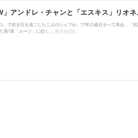
W」アンドレ・チャンと「エスキス」リオネ
ロ」で若き日を過ごした二人のシェフが、17年の歳月をへて再会。「
ト
た第1章「ルーツ」に続く …
続きを読む
ロ
ワ
グ
ロ
を
受
け
継
ぐ
二
人
（前
編）
「RAW」
ア
ン