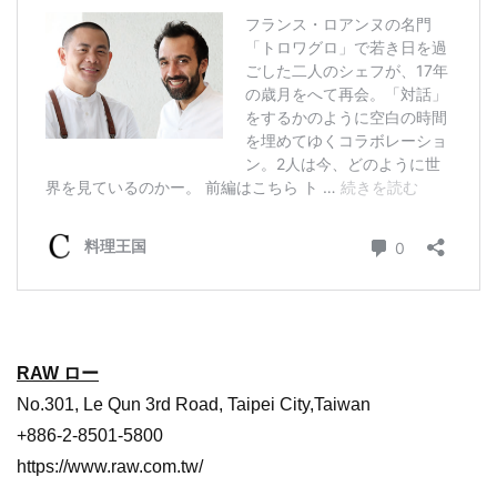
RAW ロー
No.301, Le Qun 3rd Road, Taipei City,Taiwan
+886-2-8501-5800
https://www.raw.com.tw/