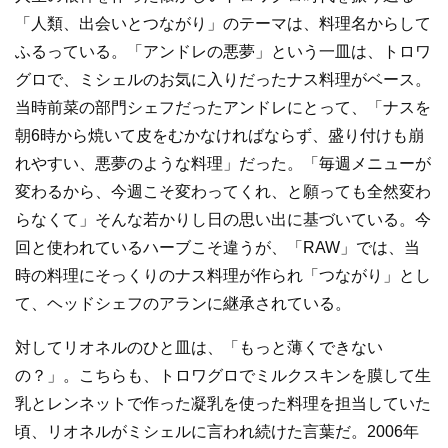
「人類、出会いとつながり」のテーマは、料理名からして
ふるっている。「アンドレの悪夢」という一皿は、トロワ
グロで、ミシェルのお気に入りだったナス料理がベース。
当時前菜の部門シェフだったアンドレにとって、「ナスを
朝6時から焼いて皮をむかなければならず、盛り付けも崩
れやすい、悪夢のような料理」だった。「毎週メニューが
変わるから、今週こそ変わってくれ、と願っても全然変わ
らなくて」そんな若かりし日の思い出に基づいている。今
回と使われているハーブこそ違うが、「RAW」では、当
時の料理にそっくりのナス料理が作られ「つながり」とし
て、ヘッドシェフのアランに継承されている。
対してリオネルのひと皿は、「もっと薄くできない
の？」。こちらも、トロワグロでミルクスキンを膜して生
乳とレンネットで作った凝乳を使った料理を担当していた
頃、リオネルがミシェルに言われ続けた言葉だ。2006年