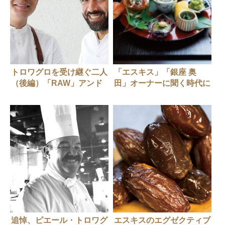
トロワグロを受け継ぐ二人
「エスキス」「銀座 奥
（後編）「RAW」アンド
田」オーナーに聞く時代に
レ・チャンと「エスキス」
寄り添うレストランマネー
リオネル・ベカ、17年ぶり
ジメント
の「散歩」
追悼、ピエール・トロワグ
エスキスのエグゼクティブ