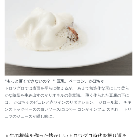
“もっと薄くできないの？ ＂ 豆乳、ベーコン、かぼちゃ
トロワグロでは表面を平らに整えるが、 あえて無造作な形にして柔ら
かな陰影を生み出すのがリオネルの美意識。 薄く作られた豆腐の下に
は、 かぼちゃのピュレと赤ワインのリダクション、 ジロール茸。 チキ
ンストックベースの白いソースにはベー コンがインフュ ズされ、 トリ
ュフのジュースが隠し味に。
人生の根幹を作った懐かしいトロワグロ時代を振り返る