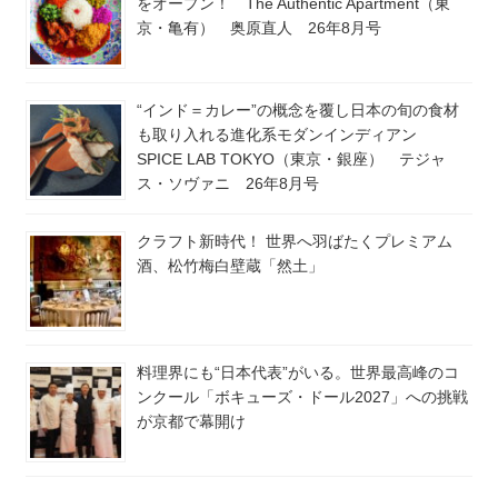
をオープン！ The Authentic Apartment（東
京・亀有） 奥原直人 26年8月号
“インド＝カレー”の概念を覆し日本の旬の食材
も取り入れる進化系モダンインディアン
SPICE LAB TOKYO（東京・銀座） テジャ
ス・ソヴァニ 26年8月号
クラフト新時代！ 世界へ羽ばたくプレミアム
酒、松竹梅白壁蔵「然土」
料理界にも“日本代表”がいる。世界最高峰のコ
ンクール「ボキューズ・ドール2027」への挑戦
が京都で幕開け