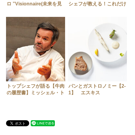
ロ ”Visionnaire(未来を見
シェフが教える！これだけ
る人)”シェフ・ピエールが
は絶対輸入食材
フランス料理と日本に残し
たもの。
トップシェフが語る【牛肉
パンとガストロノミー【2-
の履歴書】ミッシェル・ト
1】 エスキス
ロワグロさん
（ESqUISSE）リオネル・
ベカさんとユーゴ・ペレ-
ガリックスさん（前編）