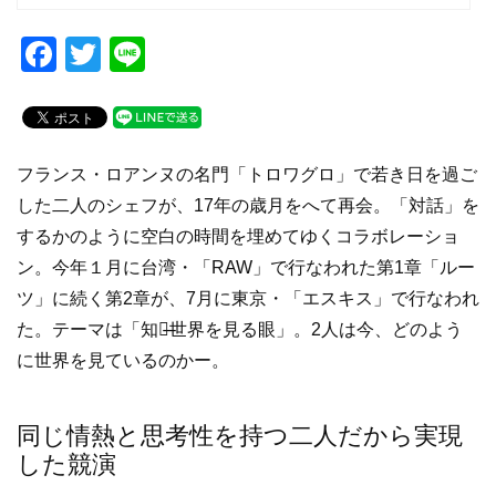
F
T
Li
a
wi
n
c
tt
e
e
er
フランス・ロアンヌの名門「トロワグロ」で若き日を過ご
b
した二人のシェフが、17年の歳月をへて再会。「対話」を
o
するかのように空白の時間を埋めてゆくコラボレーショ
o
ン。今年１月に台湾・「RAW」で行なわれた第1章「ルー
k
ツ」に続く第2章が、7月に東京・「エスキス」で行なわれ
た。テーマは「知覚̶世界を見る眼」。2人は今、どのよう
に世界を見ているのかー。
同じ情熱と思考性を持つ二人だから実現
した競演