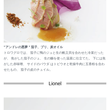
“アンドレの悪夢＂茄子、ブリ、炭オイル
トロワグロでは、 茄子に鴨のジュと生の帆立貝を合わせた冷菜だった
が、 焦がした茄子のジュ、 生の鰤を使った温菜に仕立てた。 下には焦
がした赤味噌、 サイドのパウダ はトビウオと乾燥牛肉に五香粉を合わ
せたもの、 茄子の皮のチュイル。
Lionel