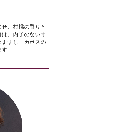
のせ、柑橘の香りと
蟹は、内子のないオ
きますし、カボスの
ます。