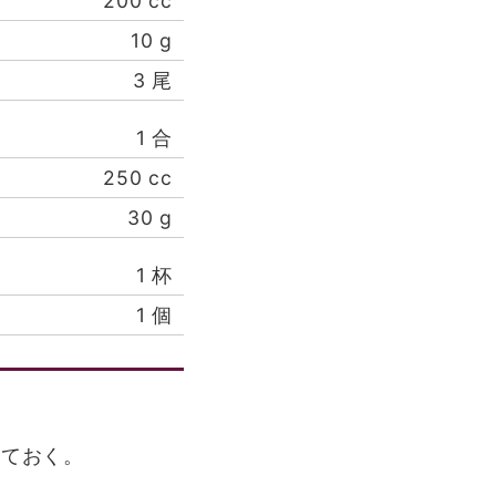
200
cc
10
g
3
尾
1
合
250
cc
30
g
1
杯
1
個
しておく。