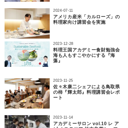
2024-07-11
アメリカ産米「カルローズ」の
料理家向け講習会を実施
2023-12-28
料理王国アカデミー食財勉強会
海も人もすこやかにする『海
藻』
2023-11-25
佐々木康二シェフによる鳥取県
の柿『輝太郎』料理講習会レポ
ート
2023-11-14
アカデミーサロン vol.10 レ ア