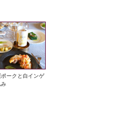
桜ポークと白インゲ
込み