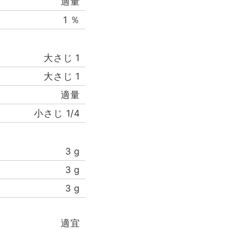
適量
1
％
大さじ
1
大さじ
1
適量
小さじ
1/4
3
g
3
g
3
g
適宜