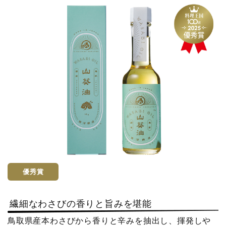
e
t
b
e
o
r
o
k
優秀賞
繊細なわさびの香りと旨みを堪能
鳥取県産本わさびから香りと辛みを抽出し、揮発しや