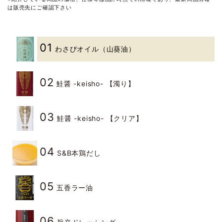
は販売先にご確認下さい
01
わさびオイル（山葵油）
02
鮭醤 -keisho- 【濁り】
03
鮭醤 -keisho- 【クリア】
04
S&B本鶏だし
05
五香ラー油
06