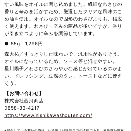
すい風味をオイルに閉じ込めました。繊細なわさびの
香りと辛みを活かすため、厳選したクリアな風味のこ
め油を使用。オイルなので固形のわさびよりも、幅広
く使えます。わさび＝辛みの商品が多いですが、香り
が引き立つように辛みを調節しています。
● 55g 1,296円
森大祐／すっきりした味わいで、汎用性がありそう。
オイルになっているため、ソース等と混ぜやすい。
星川陽子／わさびのさわやかな感じが出ているのがよ
い。ドレッシング、豆腐のタレ、トーストなどに使え
そう。
【お問い合わせ】
株式会社西河商店
0858-33-4217
https://www.nishikawashouten.com/
※紹介している商品の価格、仕様等は品評時点での情報であり、最新商品情報