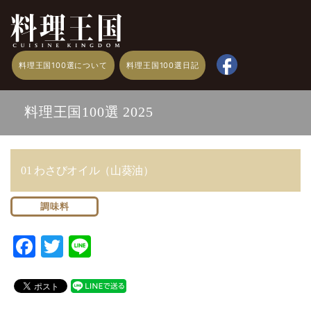
料理王国100選について
料理王国100選日記
料理王国100選 2025
01 わさびオイル（山葵油）
調味料
F
T
Li
a
w
n
c
it
e