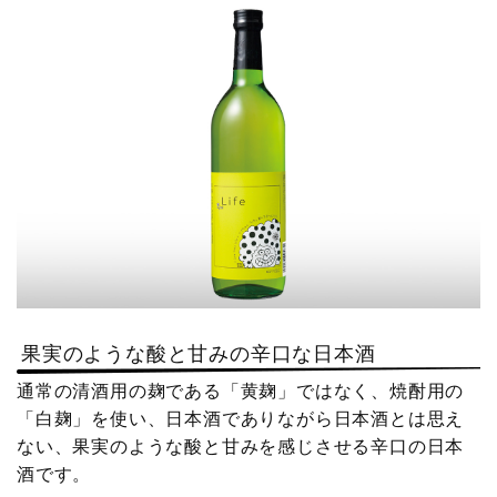
e
t
b
e
o
r
o
k
果実のような酸と甘みの辛口な日本酒
通常の清酒用の麹である「黄麹」ではなく、焼酎用の
「白麹」を使い、日本酒でありながら日本酒とは思え
ない、果実のような酸と甘みを感じさせる辛口の日本
酒です。