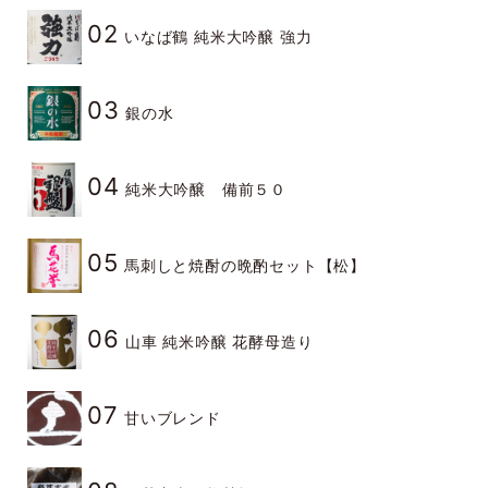
02
いなば鶴 純米大吟醸 強力
03
銀の水
04
純米大吟醸 備前５０
05
馬刺しと焼酎の晩酌セット【松】
06
山車 純米吟醸 花酵母造り
07
甘いブレンド