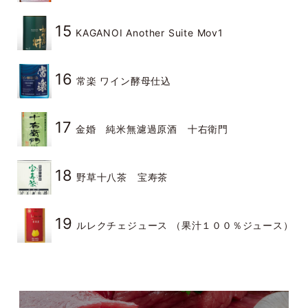
15
KAGANOI Another Suite Mov1
16
常楽 ワイン酵母仕込
17
金婚 純米無濾過原酒 十右衛門
18
野草十八茶 宝寿茶
19
ルレクチェジュース （果汁１００％ジュース）