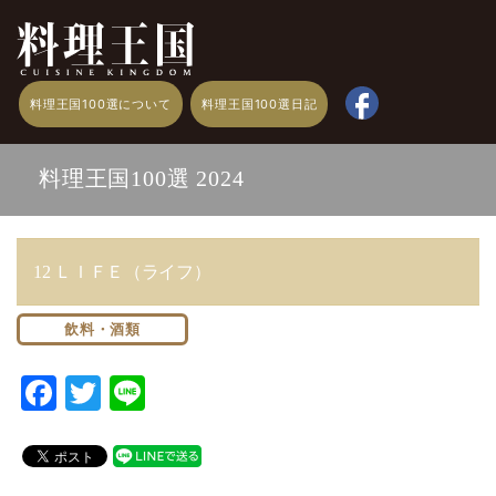
料理王国100選について
料理王国100選日記
料理王国100選 2024
12 ＬＩＦＥ（ライフ）
飲料・酒類
F
T
Li
a
w
n
c
it
e