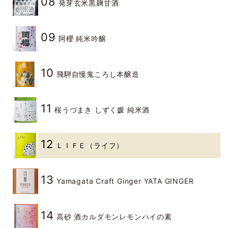
08
発芽玄米黒麹甘酒
09
阿櫻 純米吟醸
10
飛騨自慢鬼ころし本醸造
11
桜うづまき しずく媛 純米酒
12
ＬＩＦＥ（ライフ）
13
Yamagata Craft Ginger YATA GINGER
14
高砂 酒カルダモンレモンハイの素