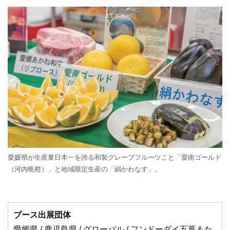
愛媛県が生産量日本一を誇る和製グレープフルーツこと「愛南ゴールド
（河内晩柑）」と地域限定生産の「絹かわなす」。
ブース出展団体
愛媛県 / 鹿児島県 / グローバル / フンドーダイ五葉＆た