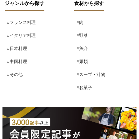
ジャンルから探す
食材から探す
#フランス料理
#肉
#イタリア料理
#野菜
#日本料理
#魚介
#中国料理
#麺類
#その他
#スープ・汁物
#お菓子