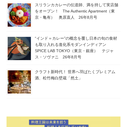
スリランカカレーの伝道師、満を持して実店舗
をオープン！ The Authentic Apartment（東
京・亀有） 奥原直人 26年8月号
“インド＝カレー”の概念を覆し日本の旬の食材
も取り入れる進化系モダンインディアン
SPICE LAB TOKYO（東京・銀座） テジャ
ス・ソヴァニ 26年8月号
クラフト新時代！ 世界へ羽ばたくプレミアム
酒、松竹梅白壁蔵「然土」