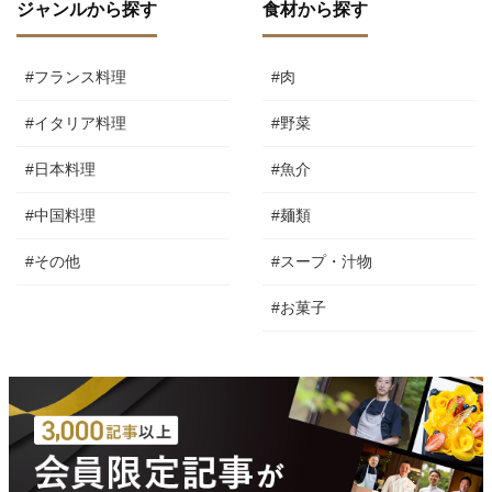
ジャンルから探す
食材から探す
#フランス料理
#肉
#イタリア料理
#野菜
#日本料理
#魚介
#中国料理
#麺類
#その他
#スープ・汁物
#お菓子