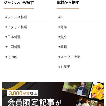
ジャンルから探す
食材から探す
#フランス料理
#肉
#イタリア料理
#野菜
#日本料理
#魚介
#中国料理
#麺類
#その他
#スープ・汁物
#お菓子