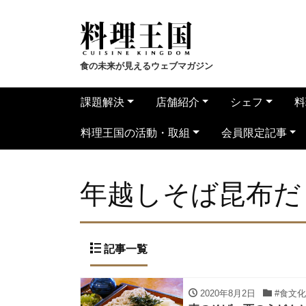
食の未来が見えるウェブマガジン
課題解決
店舗紹介
シェフ
料
料理王国の活動・取組
会員限定記事
年越しそば昆布だ
記事一覧
2020年8月2日
#食文化