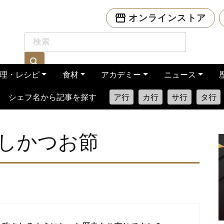
オンラインストア
理・レシピ
食材
アカデミー
ニュース
シェフ名から記事を探す
ア行
カ行
サ行
タ行
しかつお節