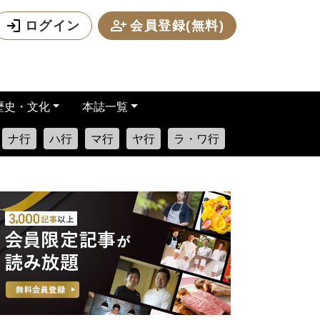
ログイン
会員登録(無料)
歴史・文化
本誌一覧
ナ行
ハ行
マ行
ヤ行
ラ・ワ行