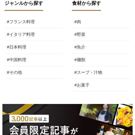
ジャンルから探す
食材から探す
#フランス料理
#肉
#イタリア料理
#野菜
#日本料理
#魚介
#中国料理
#麺類
#その他
#スープ・汁物
#お菓子