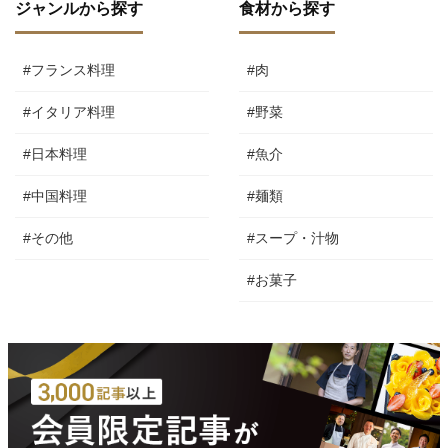
ジャンルから探す
食材から探す
#フランス料理
#肉
#イタリア料理
#野菜
#日本料理
#魚介
#中国料理
#麺類
#その他
#スープ・汁物
#お菓子