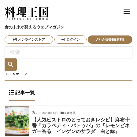
ナ
食の未来が見えるウェブマガジン
オンラインストア
ログイン
会員登録(無料)
佐藤 了
記事一覧
2021年10月6日
#夏野菜
【人気ビストロのとっておきレシピ】麻布十
番「カラペティ・バトゥバ」の『レモンビネ
ガー香る インゲンのサラダ 白と緑』