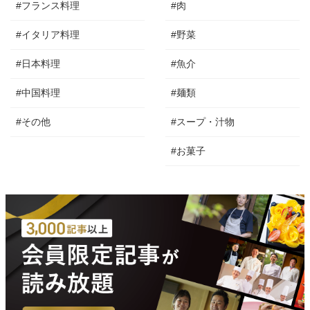
#フランス料理
#肉
#イタリア料理
#野菜
#日本料理
#魚介
#中国料理
#麺類
#その他
#スープ・汁物
#お菓子