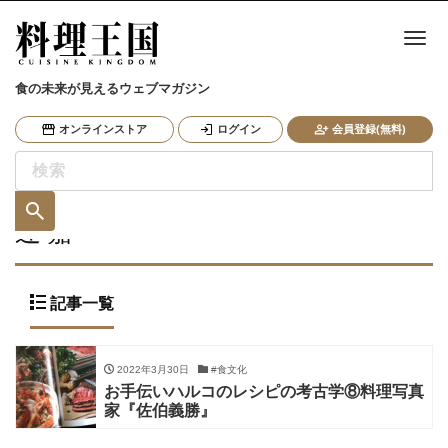
ナ
食の未来が見えるウェブマガジン
オンラインストア
ログイン
会員登録(無料)
辻 嘉一
記事一覧
2022年3月30日
#食文化
お手伝いハルコのレシピの考古学⑧料理写真
家『佐伯義勝』