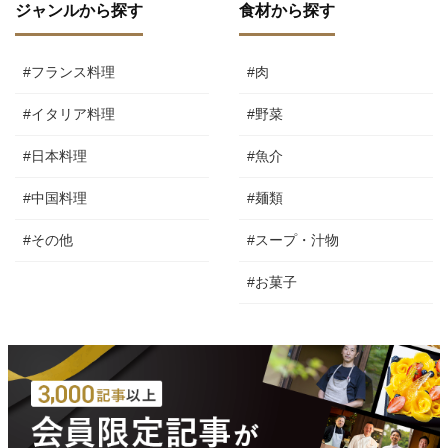
ジャンルから探す
食材から探す
#フランス料理
#肉
#イタリア料理
#野菜
#日本料理
#魚介
#中国料理
#麺類
#その他
#スープ・汁物
#お菓子