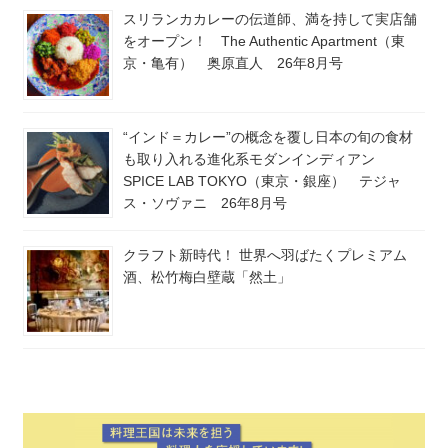
スリランカカレーの伝道師、満を持して実店舗
をオープン！ The Authentic Apartment（東
京・亀有） 奥原直人 26年8月号
“インド＝カレー”の概念を覆し日本の旬の食材
も取り入れる進化系モダンインディアン
SPICE LAB TOKYO（東京・銀座） テジャ
ス・ソヴァニ 26年8月号
クラフト新時代！ 世界へ羽ばたくプレミアム
酒、松竹梅白壁蔵「然土」