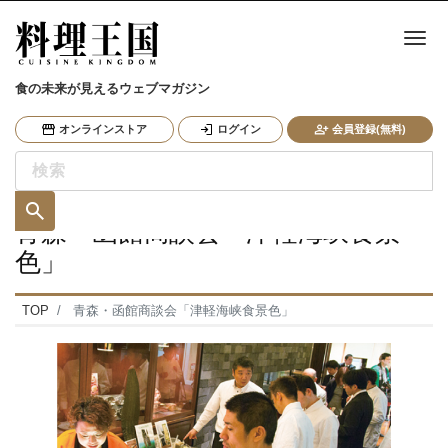
ナ
食の未来が見えるウェブマガジン
オンラインストア
ログイン
会員登録(無料)
青森・函館商談会「津軽海峡食景
色」
TOP
青森・函館商談会「津軽海峡食景色」