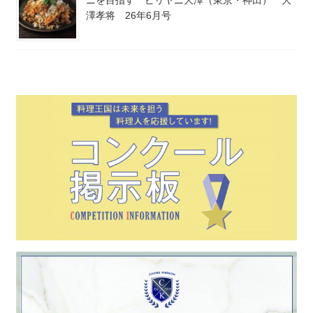
ニを目指す ビリヤニ大澤（東京・神田） 大
澤孝将 26年6月号