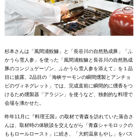
杉本さんは「風間浦鮟鱇」と「長谷川の自然熟成豚」「ふ
かうら雪人参」を使った「風間浦鮟鱇と長谷川の自然熟成
豚のコンジュゲーゾン、ふかうら雪人参を添えて」を１品
目に披露。2品目の「海峡サーモンの瞬間燻製とアンチョ
ビのヴィネグレット」では、完成直前に瞬間的に燻香をつ
けるため燻製器「アラジン」を使うなど、独創的な料理で
会場を沸かせた。
昨年11月に『料理王国』の取材で青森を訪れていた落合さ
んは、取材時の体験談を交えながら「青森シャモロックの
ももロールロースト」に続き、「大鰐温泉もやし」をパス