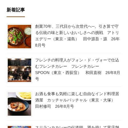
新着記事
創業70年、三代目から次世代へ─。引き算で守
る伝統の味と新しいおいしさへの挑戦 アトリ
エデリー（東京・湯島） 田中源吾・源 26年
8月号
フレンチの料理人がフォン・ド・ヴォーで仕込
むフレンチカレー フレンチカレー
SPOON（東京・西荻窪） 和田直樹 26年8月
号
お酒も食事も気軽に楽しむ自由なインド料理居
酒屋 カッチャルバッチャル（東京・大塚）
田村修司 26年8月号
スリランカカレーの伝道師、満を持して実店舗