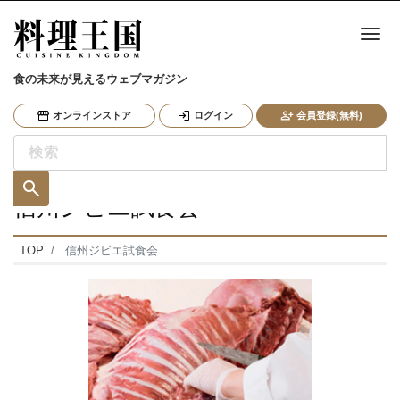
ナ
食の未来が見えるウェブマガジン
オンラインストア
ログイン
会員登録(無料)
信州ジビエ試食会
TOP
信州ジビエ試食会