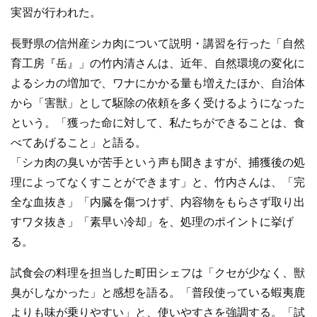
実習が行われた。
長野県の信州産シカ肉について説明・講習を行った「自然
育工房『岳』」の竹内清さんは、近年、自然環境の変化に
よるシカの増加で、ワナにかかる量も増えたほか、自治体
から「害獣」として駆除の依頼を多く受けるようになった
という。「獲った命に対して、私たちができることは、食
べてあげること」と語る。
「シカ肉の臭いが苦手という声も聞きますが、捕獲後の処
理によってなくすことができます」と、竹内さんは、「完
全な血抜き」「内臓を傷つけず、内容物をもらさず取り出
すワタ抜き」「素早い冷却」を、処理のポイントに挙げ
る。
試食会の料理を担当した町田シェフは「クセが少なく、獣
臭がしなかった」と感想を語る。「普段使っている蝦夷鹿
よりも味が乗りやすい」と、使いやすさを強調する。「試