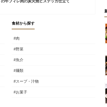
」の牛フィレ肉の炭火焼ビステッカ仕立て
食材から探す
#肉
#野菜
#魚介
#麺類
#スープ・汁物
#お菓子