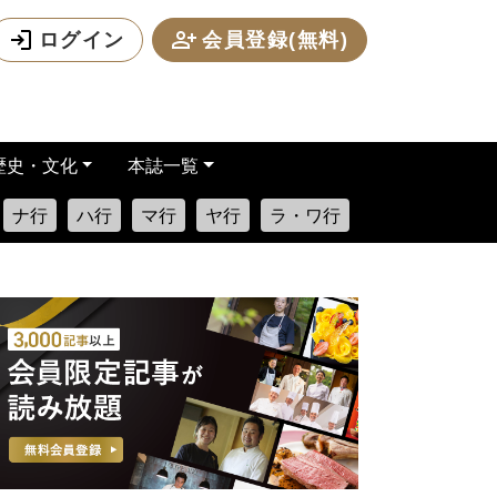
ログイン
会員登録(無料)
歴史・文化
本誌一覧
ナ行
ハ行
マ行
ヤ行
ラ・ワ行