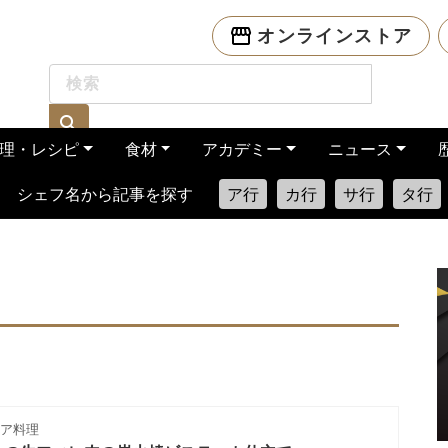
オンラインストア
理・レシピ
食材
アカデミー
ニュース
シェフ名から記事を探す
ア行
カ行
サ行
タ行
リア料理