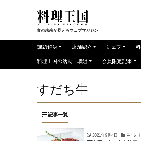
食の未来が見えるウェブマガジン
課題解決
店舗紹介
シェフ
料
料理王国の活動・取組
会員限定記事
すだち牛
記事一覧
2021年9月4日
#イタ