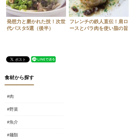
発想力と磨かれた技！次世
フレンチの鉄人直伝！肩ロ
代パスタ5選（後半）
ースとバラ肉を使い脂の旨
さを際立たせる
食材から探す
#肉
#野菜
#魚介
#麺類