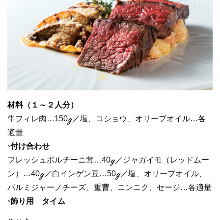
材料（１～２人分）
牛フィレ肉…150ℊ／塩、コショウ、オリーブオイル…各
適量
◦付け合わせ
フレッシュポルチーニ茸…40ℊ／ジャガイモ（レッドムー
ン）…40ℊ／白インゲン豆…50ℊ／塩、オリーブオイル、
パルミジャーノチーズ、重曹、ニンニク、セージ…各適量
◦飾り用 タイム