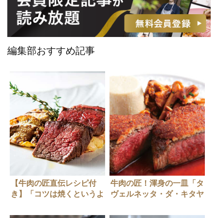
編集部おすすめ記事
【牛肉の匠直伝レシピ付
牛肉の匠！渾身の一皿「タ
き】「コツは焼くというよ
ヴェルネッタ・ダ・キタヤ
り燻す感じ」で、本場のビ
マ」北山伸也さん
ステッカの味わいを和牛で