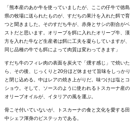
「熊本産のあか牛を使っていましたが、ここの仔牛で徳島
県の牧場に送られたものが、すだちの果汁を入れた餌で育
つと聞きました。そのすだち牛が、赤身とサシの割合がベ
ストだと思います。オリーブを餌に入れたオリーブ牛、漢
方を入れた牛など生産者は餌に工夫を凝らしていますが、
同じ品種の牛でも餌によって肉質は変わってきます」
すだち牛のフィレ肉の表面を炭火で「燻す感じ」で焼いた
ら、その後、じっくりと20分ほど休ませて旨味をしっかり
と閉じ込める。中はレアの焼き上がりだ。味つけは塩とコ
ショウ。そして、ソースのように使われるトスカーナ産の
オリーブオイルが、イタリアの風を運ぶ。
骨こそ付いていないが、トスカーナの食と文化を愛する田
中シェフ渾身のビステッカである。