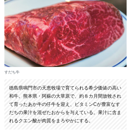
すだち牛
徳島県鳴門市の天恵牧場で育てられる希少価値の高い
和牛。熊本県・阿蘇の大草原で、約８カ月間放牧され
て育ったあか牛の仔牛を迎え、ビタミンCが豊富なす
だちの果汁を混ぜたおからを与えている。果汁に含ま
れるクエン酸が肉質をまろやかにする。