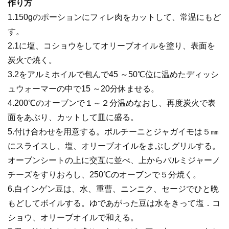
作り方
1.150gのポーションにフィレ肉をカットして、常温にもど
す。
2.1に塩、コショウをしてオリーブオイルを塗り、表面を
炭火で焼く。
3.2をアルミホイルで包んで45 ～50℃位に温めたディッシ
ュウォーマーの中で15 ～20分休ませる。
4.200℃のオーブンで１～２分温めなおし、再度炭火で表
面をあぶり、カットして皿に盛る。
5.付け合わせを用意する。ポルチーニとジャガイモは５㎜
にスライスし、塩、オリーブオイルをまぶしグリルする。
オーブンシートの上に交互に並べ、上からパルミジャーノ
チーズをすりおろし、250℃のオーブンで５分焼く。
6.白インゲン豆は、水、重曹、ニンニク、セージでひと晩
もどしてボイルする。ゆであがった豆は水をきって塩．コ
ショウ、オリーブオイルで和える。