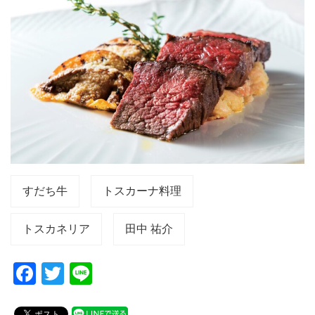
すだち牛
トスカーナ料理
トスカネリア
田中 祐介
F
T
Li
a
wi
n