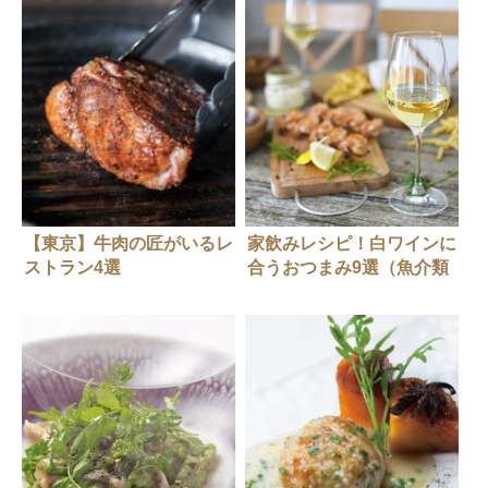
追求。「トスカネリア」田
中祐介さん
【東京】牛肉の匠がいるレ
家飲みレシピ！白ワインに
ストラン4選
合うおつまみ9選（魚介類
編）