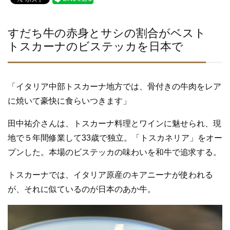
c
tt
e
e
er
b
すだち牛の赤身とサシの割合がベスト
トスカーナのビステッカを日本で
o
o
k
「イタリア中部トスカーナ地方では、骨付きの牛肉をレア
に焼いて豪快に食らいつきます」
田中祐介さんは、トスカーナ料理とワインに魅せられ、現
地で５年間修業して33歳で独立。「トスカネリア」をオー
プンした。本場のビステッカの味わいを和牛で追求する。
トスカーナでは、イタリア原産のキアニーナが使われる
が、それに似ているのが日本のあか牛。