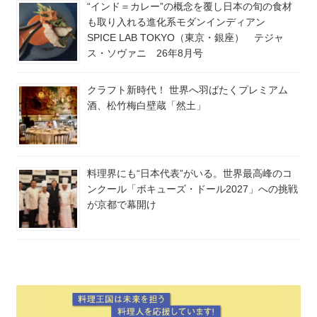
“インド＝カレー”の概念を覆し日本の旬の食材
も取り入れる進化系モダンインディアン
SPICE LAB TOKYO（東京・銀座） テジャ
ス・ソヴァニ 26年8月号
クラフト新時代！ 世界へ羽ばたくプレミアム
酒、松竹梅白壁蔵「然土」
料理界にも“日本代表”がいる。世界最高峰のコ
ンクール「ボキューズ・ドール2027」への挑戦
が京都で幕開け