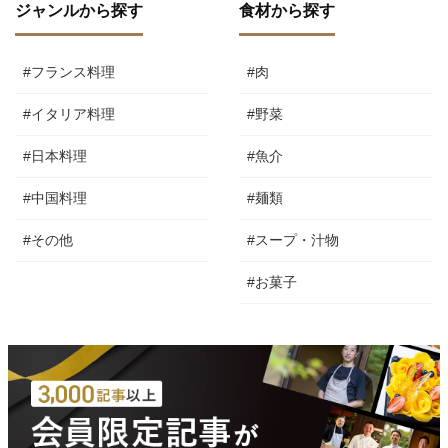
ジャンルから探す
食材から探す
#フランス料理
#肉
#イタリア料理
#野菜
#日本料理
#魚介
#中国料理
#麺類
#その他
#スープ・汁物
#お菓子