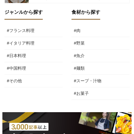
ジャンルから探す
食材から探す
#フランス料理
#肉
#イタリア料理
#野菜
#日本料理
#魚介
#中国料理
#麺類
#その他
#スープ・汁物
#お菓子