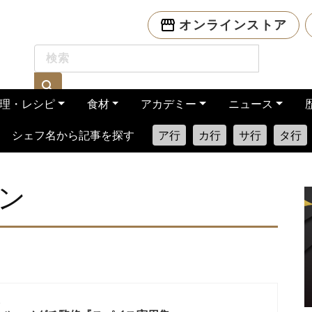
オンラインストア
理・レシピ
食材
アカデミー
ニュース
シェフ名から記事を探す
ア行
カ行
サ行
タ行
ン
史