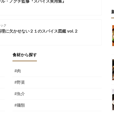
ール・ノグチ監修『スパイス実用集』
ニック
理に欠かせない２１のスパイス図鑑 vol.２
食材から探す
#肉
#野菜
#魚介
#麺類