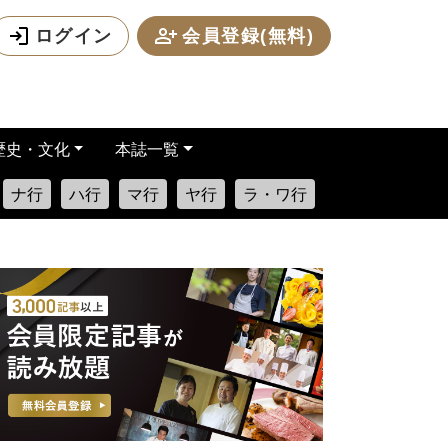
ログイン
会員登録(無料)
歴史・文化
本誌一覧
ナ行
ハ行
マ行
ヤ行
ラ・ワ行