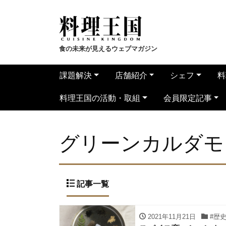
食の未来が見えるウェブマガジン
課題解決
店舗紹介
シェフ
料
料理王国の活動・取組
会員限定記事
グリーンカルダモ
記事一覧
2021年11月21日
#歴