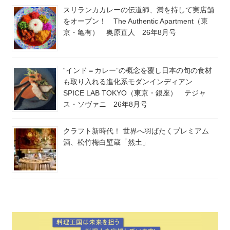
スリランカカレーの伝道師、満を持して実店舗
をオープン！ The Authentic Apartment（東
京・亀有） 奥原直人 26年8月号
“インド＝カレー”の概念を覆し日本の旬の食材
も取り入れる進化系モダンインディアン
SPICE LAB TOKYO（東京・銀座） テジャ
ス・ソヴァニ 26年8月号
クラフト新時代！ 世界へ羽ばたくプレミアム
酒、松竹梅白壁蔵「然土」