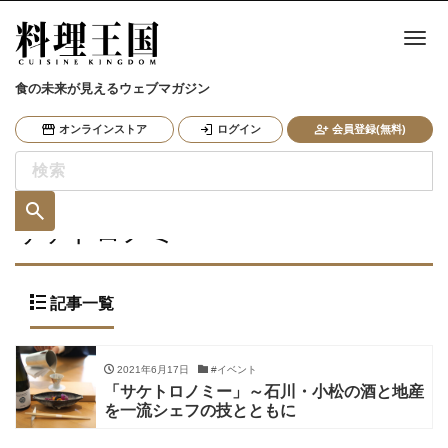
ナ
食の未来が見えるウェブマガジン
オンラインストア
ログイン
会員登録(無料)
サケトロノミー
記事一覧
2021年6月17日
#イベント
「サケトロノミー」～石川・小松の酒と地産
を一流シェフの技とともに