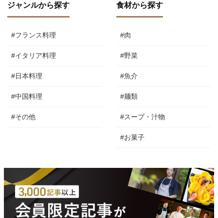
ジャンルから探す
食材から探す
#フランス料理
#肉
#イタリア料理
#野菜
#日本料理
#魚介
#中国料理
#麺類
#その他
#スープ・汁物
#お菓子