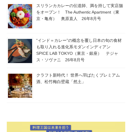
スリランカカレーの伝道師、満を持して実店舗
をオープン！ The Authentic Apartment（東
京・亀有） 奥原直人 26年8月号
“インド＝カレー”の概念を覆し日本の旬の食材
も取り入れる進化系モダンインディアン
SPICE LAB TOKYO（東京・銀座） テジャ
ス・ソヴァニ 26年8月号
クラフト新時代！ 世界へ羽ばたくプレミアム
酒、松竹梅白壁蔵「然土」