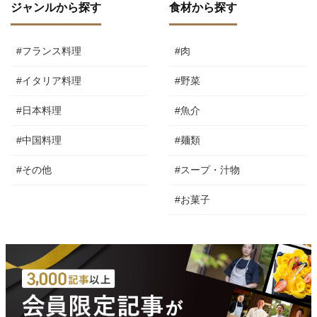
ジャンルから探す
食材から探す
#フランス料理
#肉
#イタリア料理
#野菜
#日本料理
#魚介
#中国料理
#麺類
#その他
#スープ・汁物
#お菓子