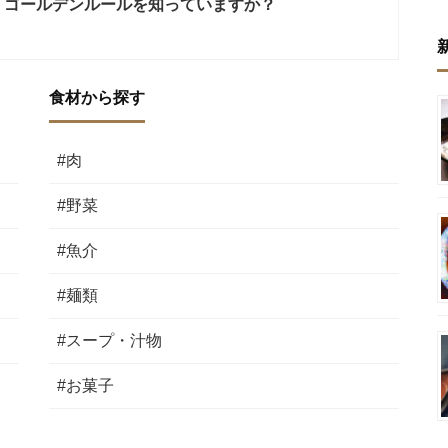
、ゴールデンルールを知っていますか？
食材から探す
#肉
#野菜
#魚介
#麺類
#スープ・汁物
#お菓子