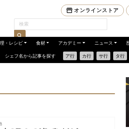
オンラインストア
理・レシピ
食材
アカデミー
ニュース
シェフ名から記事を探す
ア行
カ行
サ行
タ行
他