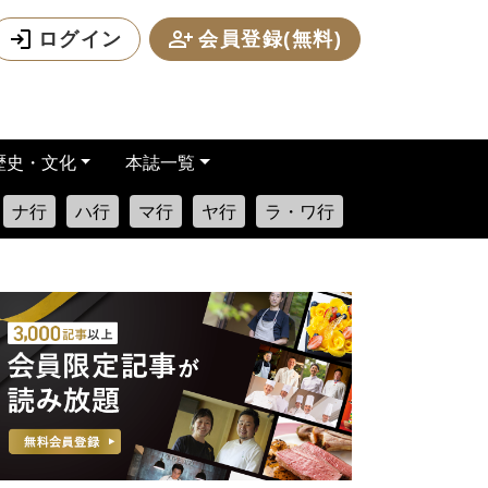
ログイン
会員登録(無料)
歴史・文化
本誌一覧
ナ行
ハ行
マ行
ヤ行
ラ・ワ行