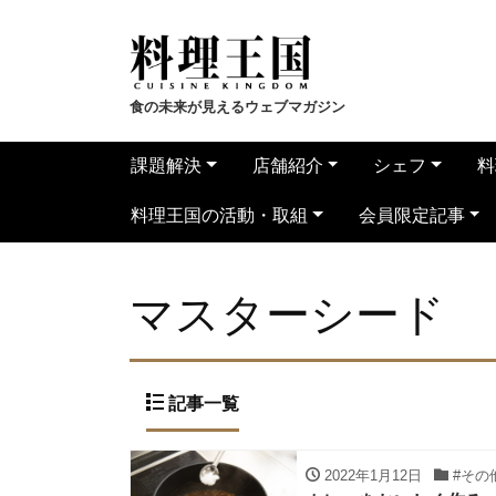
食の未来が見えるウェブマガジン
課題解決
店舗紹介
シェフ
料
料理王国の活動・取組
会員限定記事
マスターシード
記事一覧
2022年1月12日
#その