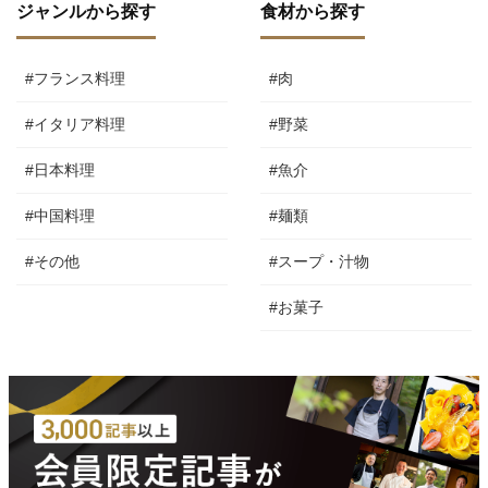
ジャンルから探す
食材から探す
#フランス料理
#肉
#イタリア料理
#野菜
#日本料理
#魚介
#中国料理
#麺類
#その他
#スープ・汁物
#お菓子