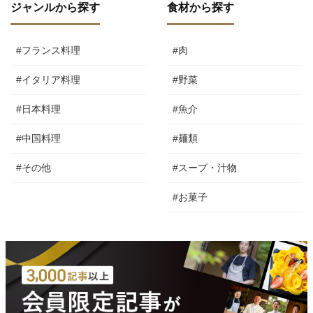
ジャンルから探す
食材から探す
#フランス料理
#肉
#イタリア料理
#野菜
#日本料理
#魚介
#中国料理
#麺類
#その他
#スープ・汁物
#お菓子