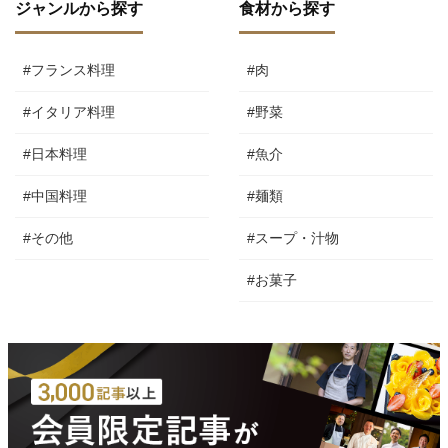
ジャンルから探す
食材から探す
#フランス料理
#肉
#イタリア料理
#野菜
#日本料理
#魚介
#中国料理
#麺類
#その他
#スープ・汁物
#お菓子