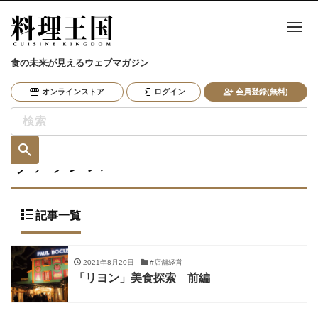
ナ
食の未来が見えるウェブマガジン
オンラインストア
ログイン
会員登録(無料)
ヴァランス
記事一覧
2021年8月20日
#店舗経営
「リヨン」美食探索 前編