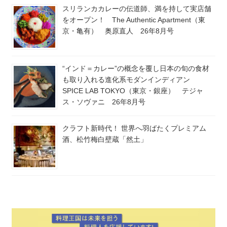
スリランカカレーの伝道師、満を持して実店舗
をオープン！ The Authentic Apartment（東
京・亀有） 奥原直人 26年8月号
“インド＝カレー”の概念を覆し日本の旬の食材
も取り入れる進化系モダンインディアン
SPICE LAB TOKYO（東京・銀座） テジャ
ス・ソヴァニ 26年8月号
クラフト新時代！ 世界へ羽ばたくプレミアム
酒、松竹梅白壁蔵「然土」