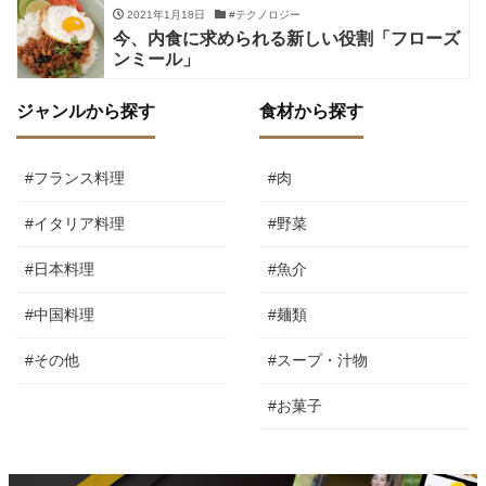
2021年1月18日
#テクノロジー
今、内食に求められる新しい役割「フローズ
ンミール」
ジャンルから探す
食材から探す
#フランス料理
#肉
#イタリア料理
#野菜
#日本料理
#魚介
#中国料理
#麺類
#その他
#スープ・汁物
#お菓子