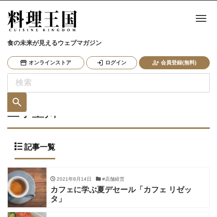
ナ
食の未来が見えるウェブマガジン
オンラインストア
ログイン
会員登録(無料)
二子玉川
記事一覧
2021年8月14日
#店舗経営
カフェに学ぶ夏デセール「カフェ リゼッ
タ」