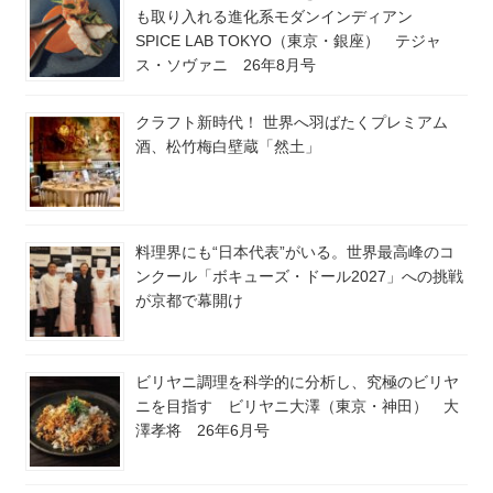
も取り入れる進化系モダンインディアン
SPICE LAB TOKYO（東京・銀座） テジャ
ス・ソヴァニ 26年8月号
クラフト新時代！ 世界へ羽ばたくプレミアム
酒、松竹梅白壁蔵「然土」
料理界にも“日本代表”がいる。世界最高峰のコ
ンクール「ボキューズ・ドール2027」への挑戦
が京都で幕開け
ビリヤニ調理を科学的に分析し、究極のビリヤ
ニを目指す ビリヤニ大澤（東京・神田） 大
澤孝将 26年6月号