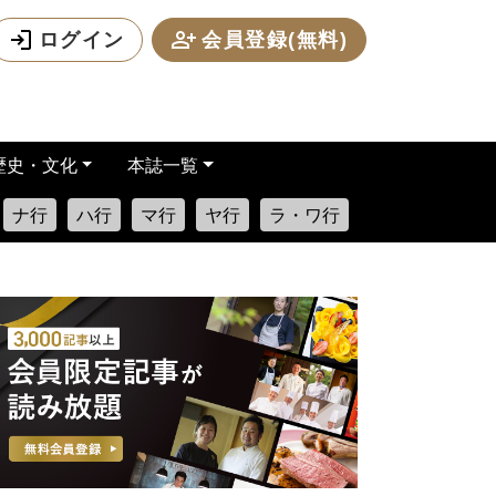
ログイン
会員登録(無料)
歴史・文化
本誌一覧
ナ行
ハ行
マ行
ヤ行
ラ・ワ行