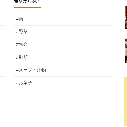
食材から探す
#肉
#野菜
#魚介
#麺類
#スープ・汁物
#お菓子