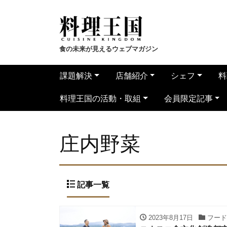
食の未来が見えるウェブマガジン
課題解決
店舗紹介
シェフ
料
料理王国の活動・取組
会員限定記事
庄内野菜
記事一覧
2023年8月17日
フード