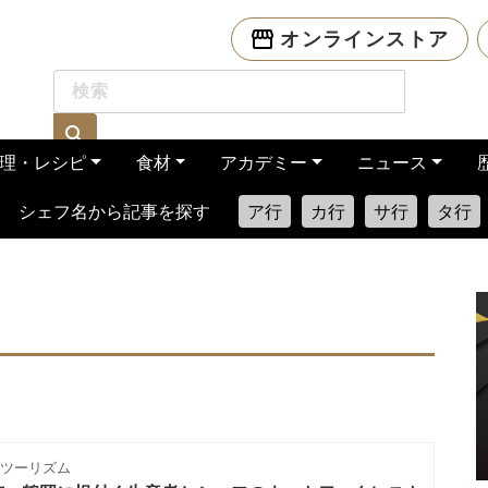
オンラインストア
理・レシピ
食材
アカデミー
ニュース
シェフ名から記事を探す
ア行
カ行
サ行
タ行
ツーリズム