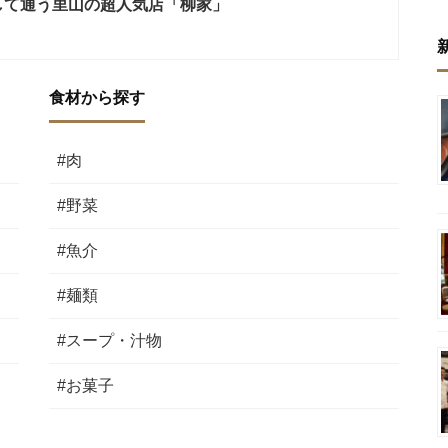
して通う里山の超人気店「柳家」
食材から探す
#肉
#野菜
#魚介
#麺類
#スープ・汁物
#お菓子