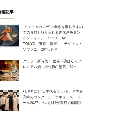
新着記事
“インド＝カレー”の概念を覆し日本の
旬の食材も取り入れる進化系モダン
インディアン SPICE LAB
TOKYO（東京・銀座） テジャス・
ソヴァニ 26年8月号
クラフト新時代！ 世界へ羽ばたくプ
レミアム酒、松竹梅白壁蔵「然土」
料理界にも“日本代表”がいる。世界最
高峰のコンクール「ボキューズ・ド
ール2027」への挑戦が京都で幕開け