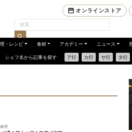
オンラインストア
理・レシピ
食材
アカデミー
ニュース
シェフ名から記事を探す
ア行
カ行
サ行
タ行
舗経営