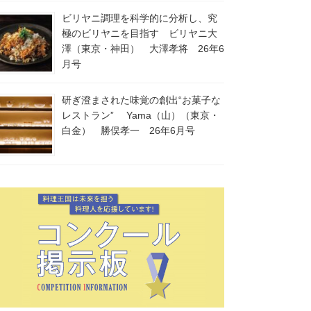
ビリヤニ調理を科学的に分析し、究
極のビリヤニを目指す ビリヤニ大
澤（東京・神田） 大澤孝将 26年6
月号
研ぎ澄まされた味覚の創出“お菓子な
レストラン” Yama（山）（東京・
白金） 勝俣孝一 26年6月号