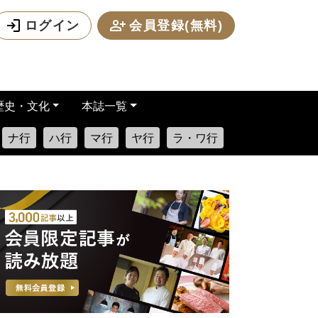
ログイン
会員登録(無料)
歴史・文化
本誌一覧
ナ行
ハ行
マ行
ヤ行
ラ・ワ行