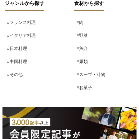
ジャンルから探す
食材から探す
#フランス料理
#肉
#イタリア料理
#野菜
#日本料理
#魚介
#中国料理
#麺類
#その他
#スープ・汁物
#お菓子