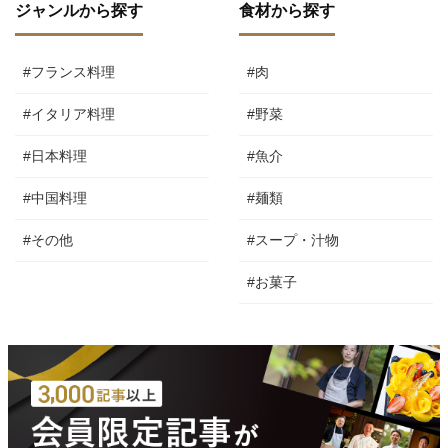
ジャンルから探す
食材から探す
#フランス料理
#肉
#イタリア料理
#野菜
#日本料理
#魚介
#中国料理
#麺類
#その他
#スープ・汁物
#お菓子